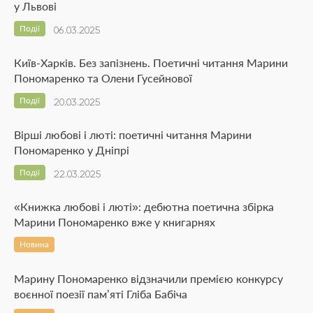
у Львові
Події
06.03.2025
Київ-Харків. Без запізнень. Поетичні читання Марини
Пономаренко та Олени Гусейнової
Події
20.03.2025
Вірші любові і люті: поетичні читання Марини
Пономаренко у Дніпрі
Події
22.03.2025
«Книжка любові і люті»: дебютна поетична збірка
Марини Пономаренко вже у книгарнях
Новина
Марину Пономаренко відзначили премією конкурсу
воєнної поезії пам’яті Гліба Бабіча