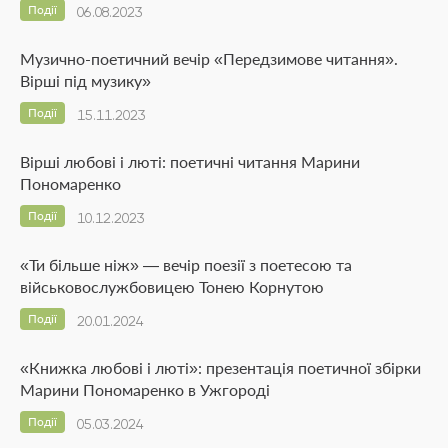
Події
06.08.2023
Музично-поетичний вечір «Передзимове читання».
Вірші під музику»
Події
15.11.2023
Вірші любові і люті: поетичні читання Марини
Пономаренко
Події
10.12.2023
«Ти більше ніж» — вечір поезії з поетесою та
військовослужбовицею Тонею Корнутою
Події
20.01.2024
«Книжка любові і люті»: презентація поетичної збірки
Марини Пономаренко в Ужгороді
Події
05.03.2024