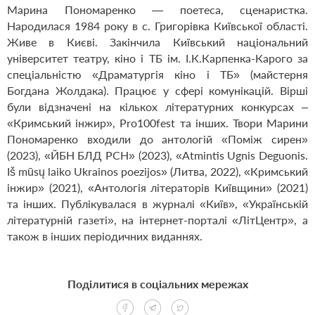
Марина Пономаренко — поетеса, сценаристка.
Народилася 1984 року в с. Григорівка Київської області.
Живе в Києві. Закінчила Київський національний
університет театру, кіно і ТБ ім. І.К.Карпенка-Карого за
спеціальністю «Драматургія кіно і ТБ» (майстерня
Богдана Жолдака). Працює у сфері комунікацій. Вірші
були відзначені на кількох літературних конкурсах –
«Кримський інжир», Pro100fest та інших. Твори Марини
Пономаренко входили до антологій «Поміж сирен»
(2023), «ЙБН БЛД РСН» (2023), «Atmintis Ugnis Deguonis.
Iš mūsų laiko Ukrainos poezijos» (Литва, 2022), «Кримський
інжир» (2021), «Антологія літераторів Київщини» (2021)
та інших. Публікувалася в журналі «Київ», «Українській
літературній газеті», на інтернет-порталі «ЛітЦентр», а
також в інших періодичних виданнях.
Поділитися в соціальних мережах