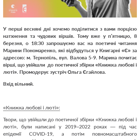
У перші весняні дні хочемо поділитися з вами порцією
натхнення та чудових віршів. Тому вже у п’ятницю, 8
березня, о 18:30 запрошуємо вас на поетичні читання
Марини Пономаренко, які відбудуться у Книгарні «Є» за
адресою: м. Тернопіль, вул. Валова 5-9. Марина почитає
вірші, що увійшли до поетичної збірки «Книжка любові і
люті». Промодерує зустріч Ольга Єгайлова.
Вхід вільний.
«Книжка любові і люті»:
Твори, що увійшли до поетичної збірки «Книжка любові і
люті», були написані у 2019–2022 роках — під час
епідемії COVID-19, а потім повномасштабного