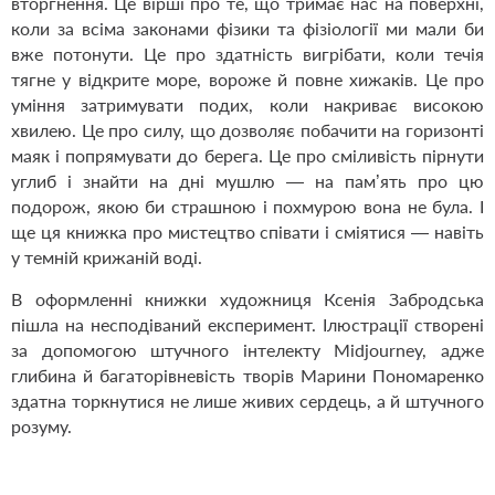
вторгнення. Це вірші про те, що тримає нас на поверхні,
коли за всіма законами фізики та фізіології ми мали би
вже потонути. Це про здатність вигрібати, коли течія
тягне у відкрите море, вороже й повне хижаків. Це про
уміння затримувати подих, коли накриває високою
хвилею. Це про силу, що дозволяє побачити на горизонті
маяк і попрямувати до берега. Це про сміливість пірнути
углиб і знайти на дні мушлю — на пам’ять про цю
подорож, якою би страшною і похмурою вона не була. І
ще ця книжка про мистецтво співати і сміятися — навіть
у темній крижаній воді.
В оформленні книжки художниця Ксенія Забродська
пішла на несподіваний експеримент. Ілюстрації створені
за допомогою штучного інтелекту Midjourney, адже
глибина й багаторівневість творів Марини Пономаренко
здатна торкнутися не лише живих сердець, а й штучного
розуму.