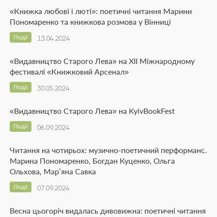
«Книжка любові і люті»: поетичні читання Марини
Пономаренко та книжкова розмова у Вінниці
Події
13.04.2024
«Видавництво Старого Лева» на ХІІ Міжнародному
фестивалі «Книжковий Арсенал»
Події
30.05.2024
«Видавництво Старого Лева» на KyivBookFest
Події
06.09.2024
Читання на чотирьох: музично-поетичний перформанс.
Марина Пономаренко, Богдан Куценко, Ольга
Ольхова, Мар’яна Савка
Події
07.09.2024
Весна цьогоріч видалась дивовижна: поетичні читання