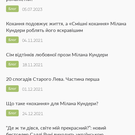
Блог
05.07.2023
Кохання подовжує життя, а «Смішні кохання» Мілана
Кундери роблять його яскравішим
Блог
04.11.2021
Сім відтінків любовної прози Мілана Кундери
Блог
18.11.2021
20 спогадів Старого Лева. Частина перша
Блог
01.12.2021
Що таке «кохання» для Мілана Кундери?
Блог
24.12.2021
“Де ж ти дівся, світе мій прекрасний?”: новий
бестселер Саллі Руні виходить українською