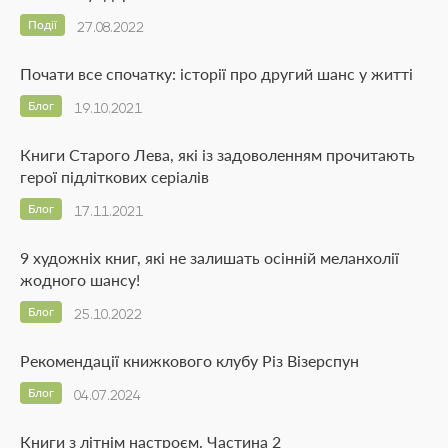
Події
27.08.2022
Почати все спочатку: історії про другий шанс у житті
Блог
19.10.2021
Книги Старого Лева, які із задоволенням прочитають
герої підліткових серіалів
Блог
17.11.2021
9 художніх книг, які не залишать осінній меланхолії
жодного шансу!
Блог
25.10.2022
Рекомендації книжкового клубу Різ Візерспун
Блог
04.07.2024
Книги з літнім настроєм. Частина 2