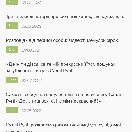
Блог
06.02.2023
Три книжкові історії про сильних жінок, які надихають
Блог
08.03.2024
Розповідь від першої особи: відверті мемуари зірок
Блог
29.08.2024
«Де ж ти дівся, світе мій прекрасний?»: у пошуках
загубленого світу із Саллі Руні
Блог
22.07.2022
Самотні серед натовпу: рецензія на нову книгу Саллі
Руні «Де ж ти дівся, світе мій прекрасний?»
Блог
02.08.2022
Саллі Руні: розкриємо разом таємниці успіху відомої
романістки?