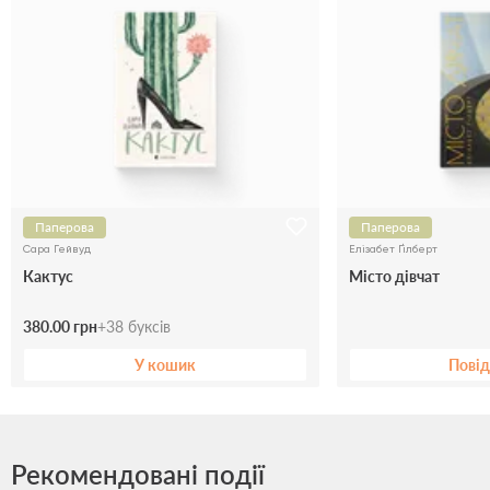
Паперова
Паперова
Сара Гейвуд
Елізабет Ґілберт
Кактус
Місто дівчат
380.00 грн
+
38
буксів
У кошик
Пові
Рекомендовані події