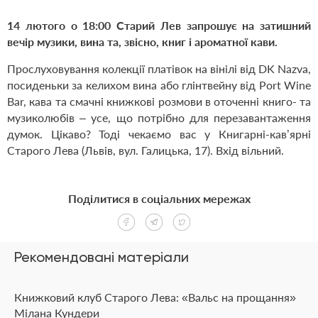
14 лютого о 18:00 Старий Лев запрошує на затишний
вечір музики, вина та, звісно, книг і ароматної кави.
Прослуховування колекції платівок на вінілі від DK Nazva,
посиденьки за келихом вина або глінтвейну від Port Wine
Bar, кава та смачні книжкові розмови в оточенні книго- та
музиколюбів – усе, що потрібно для перезавантаження
думок. Цікаво? Тоді чекаємо вас у Книгарні-кав
’
ярні
Старого Лева (Львів, вул. Галицька, 17). Вхід вільний.
Поділитися в соціальних мережах
Рекомендовані матеріали
Книжковий клуб Старого Лева: «Вальс на прощання»
Мілана Кундери