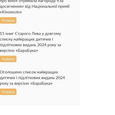
про кіно» отримала нагороду «За
досягнення» від Національної премії
«Кіноколо»
Новина
15 книг Старого Лева у довгому
списку найкращих дитячих і
підліткових видань 2024 року за
версією «БараБука»
Новина
Оголошено список найкращих
дитячих і підліткових видань 2024
року за версією «БараБука»
Новина