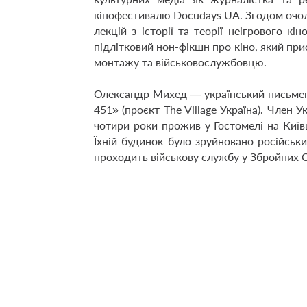
кінофестивалю Docudays UA. Згодом очолю
лекцій з історії та теорії неігрового к
підлітковий нон-фікшн про кіно, який пр
монтажу та військовослужбовцю.
Олександр Михед — український письмен
451» (проєкт The Village Україна). Член
чотири роки прожив у Гостомелі на Киї
Їхній будинок було зруйновано російсь
проходить військову службу у Збройних С