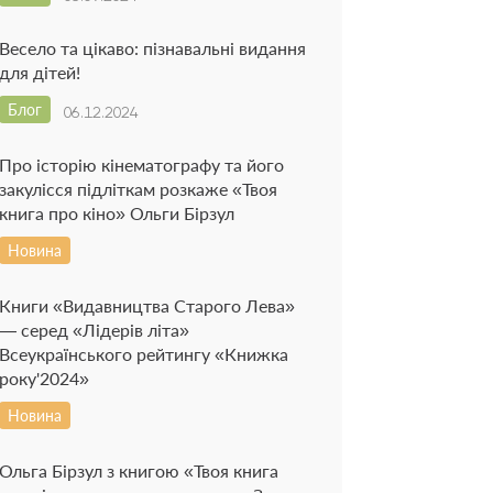
Весело та цікаво: пізнавальні видання
для дітей!
Блог
06.12.2024
Про історію кінематографу та його
закулісся підліткам розкаже «Твоя
книга про кіно» Ольги Бірзул
Новина
Книги «Видавництва Старого Лева»
— серед «Лідерів літа»
Всеукраїнського рейтингу «Книжка
року'2024»
Новина
Ольга Бірзул з книгою «Твоя книга