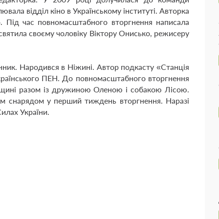
вала відділ кіно в Українському інституті. Авторка
іно. Під час повномасштабного вторгнення написала
исвятила своєму чоловіку Віктору Онисько, режисеру
ник. Народився в Ніжині. Автор подкасту «Станція
 Українського ПЕН. До повномасштабного вторгнення
вщині разом із дружиною Оленою і собакою Лісою.
ким снарядом у перший тиждень вторгнення. Наразі
илах України.