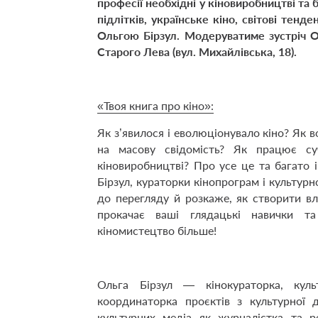
професії необхідні у кіновиробництві та 
підлітків, українське кіно, світові тен
Ольгою Бірзул. Модеруватиме зустріч
Старого Лева (вул. Михайлівська, 18).
«Твоя книга про кіно»:
Як з’явилося і еволюціонувало кіно? Як в
на масову свідомість? Як працює суча
кіновиробництві? Про усе це та багато 
Бірзул, кураторки кінопрограм і культур
до перегляду й розкаже, як створити вл
прокачає ваші глядацькі навички та
кіномистецтво більше!
Ольга Бірзул — кінокураторка, куль
координаторка проєктів з культурної 
культурних медіа як журналістка та 