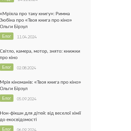
«Мріяла про таку книгу»: Римма
Зюбіна про «Твоя книга про кіно»
Ольги Бірзул
Блог
11.04.2024
Світло, камера, мотор, знято: книжки
про кіно
Блог
02.08.2024
Мрія кіноманів: «Твоя книга про кіно»
Ольги Бірзул
Блог
05.09.2024
Нон-фікшн для дітей: від веселої хімії
до екосвідомості
Блог
06.09.2024