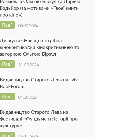
Розмова з Ольгою Бірзул та Дарією
Бадьйор (за мотивами «Твоєї книги
про кіно»)
Події
08.09.2024
Дискусія «Навіщо потрібна
кінокритика?» з кінокритикинею та
авторкою Ольгою Бірзул
Події
21.09.2024
Видавництво Старого Лева на Lviv
BookForum
Події
04.10.2024
Видавництво Старого Лева на
фестивалі «Фундамент: історії про
культуру»
Події
14.11.2024