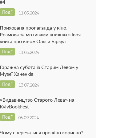
#4
Події
11.05.2024
Прихована пропаганда у кіно.
Розмова за мотивами книжки «Твоя
книга про кіно» Ольги Бірзул
Події
11.05.2024
Гаражна субота із Старим Левом у
Музеї Ханенків
Події
13.07.2024
«Видавництво Старого Лева» на
KyivBookFest
Події
06.09.2024
Чому сперечатися про кіно корисно?