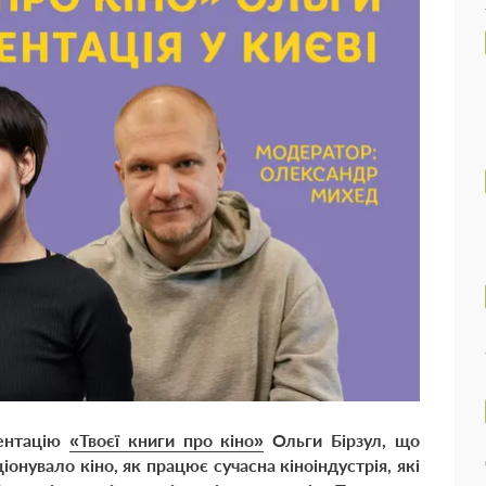
зентацію
«Твоєї книги про кіно»
Ольги Бірзул, що
іонувало кіно, як працює сучасна кіноіндустрія, які