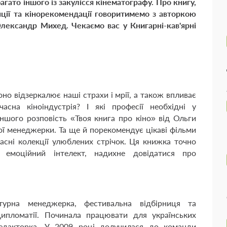
багато іншого із закулісся кінематографу. Про книгу,
денції та кінорекомендації говоритимемо з авторкою
 Олександр Михед.
Чекаємо вас у Книгарні-кав'ярні
оно відзеркалює наші страхи і мрії, а також впливає
сна кіноіндустрія? І які професії необхідні у
іншого розповість «Твоя книга про кіно» від Ольги
ної менеджерки. Та ще й порекомендує цікаві фільми
асні колекції улюблених стрічок. Ця книжка точно
 емоційний інтелект, надихне довідатися про
турна менеджерка, фестивальна відбірниця та
дипломатії. Починала працювати для українських
редакторка. У 2009 році долучилася до команди