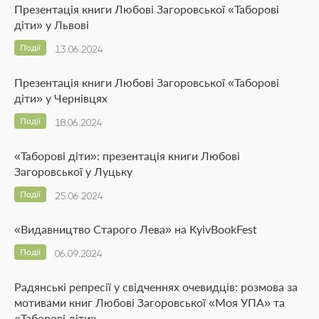
Презентація книги Любові Загоровської «Таборові
діти» у Львові
Події
13.06.2024
Презентація книги Любові Загоровської «Таборові
діти» у Чернівцях
Події
18.06.2024
«Таборові діти»: презентація книги Любові
Загоровської у Луцьку
Події
25.06.2024
«Видавництво Старого Лева» на KyivBookFest
Події
06.09.2024
Радянські репресії у свідченнях очевидців: розмова за
мотивами книг Любові Загоровської «Моя УПА» та
«Таборові діти»