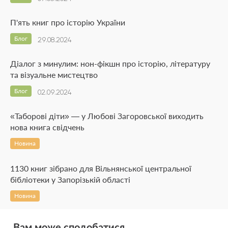
П'ять книг про історію України
Блог
29.08.2024
Діалог з минулим: нон-фікшн про історію, літературу
та візуальне мистецтво
Блог
02.09.2024
«Таборові діти» — у Любові Загоровської виходить
нова книга свідчень
Новина
1130 книг зібрано для Вільнянської центральної
бібліотеки у Запорізькій області
Новина
Вам може сподобатися