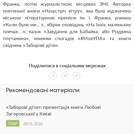
Франка, потім журналісткою місцевих ЗМІ. Авторка
поетичної книги «Назустріч вітру», яка була відзначена
міською літературною премією ім. І. Франка, роману
«Коли були ми…», збірки оповідань «На їхніх маленьких
плечах…», казок «Завдання для Бабайка, або Різдвяна
плутанина», книжки спогадів «#МояУПА» та книги
свідчень «Таборові діти».
Поділитися в соціальних мережах
Рекомендовані матеріали
«Таборові діти»: презентація книги Любові
Загоровської у Києві
Події
28.05.2024