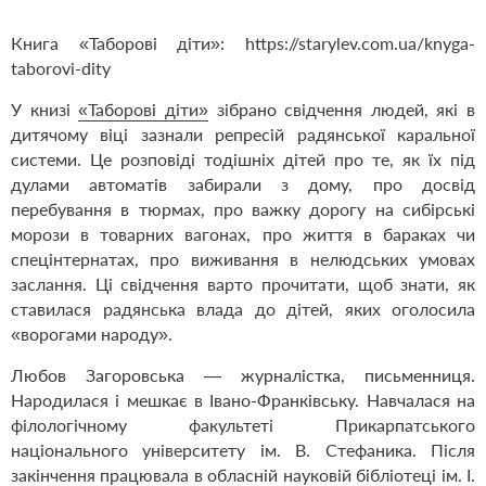
Книга «Таборові діти»:
https://starylev.com.ua/knyga-
taborovi-dity
У книзі
«Таборові діти»
зібрано свідчення людей, які в
дитячому віці зазнали репресій радянської каральної
системи. Це розповіді тодішніх дітей про те, як їх під
дулами автоматів забирали з дому, про досвід
перебування в тюрмах, про важку дорогу на сибірські
морози в товарних вагонах, про життя в бараках чи
спецінтернатах, про виживання в нелюдських умовах
заслання. Ці свідчення варто прочитати, щоб знати, як
ставилася радянська влада до дітей, яких оголосила
«ворогами народу».
Любов Загоровська — журналістка, письменниця.
Народилася і мешкає в Івано-Франківську. Навчалася на
філологічному факультеті Прикарпатського
національного університету ім. В. Стефаника. Після
закінчення працювала в обласній науковій бібліотеці ім. І.