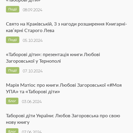
Події
08.09.2024
Свято на Краківській, 3 з нагоди розширення Книгарні-
кавʼярні Старого Лева
Події
05.10.2024
«Таборові діти»: презентація книги Любові
Загоровської у Тернополі
Події
07.10.2024
Марія Матіос про книги Любові Загоровської «#Моя
УПА» та «Таборові діти»
Блог
03.06.2024
Таборові діти України: Любов Загоровська про свою
нову книгу
Блог
07.06.2024