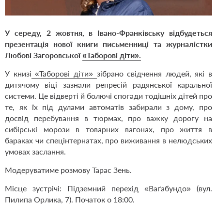
У середу, 2 жовтня, в Івано-Франківську відбудеться
презентація нової книги письменниці та журналістки
Любові Загоровської
«Таборові діти».
У книзі
«Таборові діти»
зібрано свідчення людей, які в
дитячому віці зазнали репресій радянської каральної
системи. Це відверті й болючі спогади тодішніх дітей про
те, як їх під дулами автоматів забирали з дому, про
досвід перебування в тюрмах, про важку дорогу на
сибірські морози в товарних вагонах, про життя в
бараках чи спецінтернатах, про виживання в нелюдських
умовах заслання.
Модеруватиме розмову Тарас Зень.
Місце зустрічі: Підземний перехід «Ваґабундо» (вул.
Пилипа Орлика, 7). Початок о 18:00.