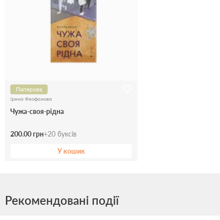
Паперова
Ірина Феофанова
Чужа-своя-рідна
200.00 грн
+
20
буксів
У кошик
Рекомендовані події