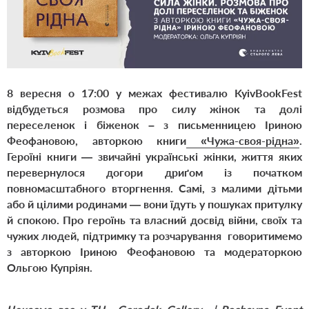
8 вересня о 17:00 у межах фестивалю
KyivBookFest
відбудеться розмова про силу жінок та долі
переселенок і біженок – з письменницею Іриною
Феофановою, авторкою книги
«Чужа-своя-рідна»
.
Героїні книги — звичайні українські жінки, життя яких
перевернулося догори дриґом із початком
повномасштабного вторгнення. Самі, з малими дітьми
або й цілими родинами — вони їдуть у пошуках притулку
й спокою. Про героїнь та власний досвід війни, своїх та
чужих людей, підтримку та розчарування
говоритимемо
з авторкою Іриною Феофановою та модераторкою
Ольгою Купріян.