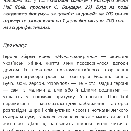
Чекаємо вас у ТЦ «Gorodok Gallery» | Pochayna Event
Hall (Київ, проспект С. Бандери, 23). Вхід на події
галузевого форуму – за донейт: за донейт на 100 грн ви
отримуєте запрошення на 1 день фестивалю, 200 грн. –
на всі дні фестивалю.
Про книгу:
Героїні збірки новел
«Чужа-своя-рідна»
— звичайні
українські жінки, життя яких перевернулося догори
дриґом із початком повномасштабного вторгнення
держави-агресора росії на територію України. Ірпінь,
Буча, Ізюм, Херсон, Маріуполь — це міста, звідки героїні
— самі, з малими дітьми або й цілими родинами —
утікають у пошуках притулку й спокою. Про їхні
переживання — часто затаєні для найближчих — авторка
розповідає щиро і співчутливо, часом з нотками легкого
гумору й суму. Книжка, сповнена реалістичних описів і
життєвих діалогів, зацікавить широке коло читачів.
Особливо тих, хто почуває у серці глибокий жаль до