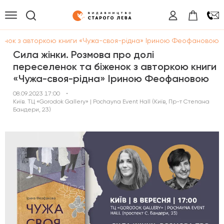
іженок з авторкою книги «Чужа-своя-рідна» Іриною Феофановою
Сила жінки. Розмова про долі
переселенок та біженок з авторкою книги
«Чужа-своя-рідна» Іриною Феофановою
08.09.2023 17:00
•
Київ. ТЦ «Gorodok Gallery» | Pochayna Event Hall (Київ, Пр-т Степана
Бандери, 23)