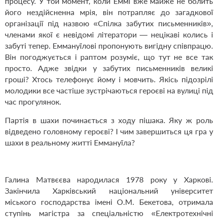
процесу. У той момент, коли Еммі вже майже не болить
його нездійсненна мрія, він потрапляє до загадкової
організації під назвою «Спілка забутих письменників»,
членами якої є невідомі літератори — нецікаві колись і
забуті тепер. Еммануїлові пропонують вигідну співпрацю.
Він погоджується і раптом розуміє, що тут не все так
просто. Адже звідки у забутих письменників великі
гроші? Хтось телефонує йому і мовчить. Якісь підозрілі
молодики все частіше зустрічаються героєві на вулиці під
час прогулянок.
Партія в шахи починається з ходу пішака. Яку ж роль
відведено головному героєві? І чим завершиться ця гра у
шахи в реальному житті Еммануїла?
Галина Матвєєва народилася 1978 року у Харкові.
Закінчила Харківський національний університет
міського господарства імені О.М. Бекетова, отримала
ступінь магістра за спеціальністю «Електротехнічні