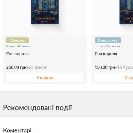
Паперова
Електронна
Галина Матвєєва
Галина Матвєєва
Сон короля
Сон короля
250.00 грн
+
25
буксів
150.00 грн
+
15
букс
У кошик
У к
Рекомендовані події
Коментарі