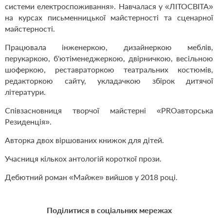
системи електроспоживання». Навчалася у «ЛІТОСВІТА»
на курсах письменницької майстерності та сценарної
майстерності.
Працювала інженеркою, дизайнеркою меблів,
перукаркою, б'ютіменеджеркою, двірничкою, весільною
шоферкою, реставраторкою театральних костюмів,
редакторкою сайту, укладачкою збірок дитячої
літератури.
Співзасновниця творчої майстерні «РRОавторська
Резиденція».
Авторка двох віршованих книжок для дітей.
Учасниця кількох антологій короткої прози.
Дебютний роман «Майже» вийшов у 2018 році.
Поділитися в соціальних мережах