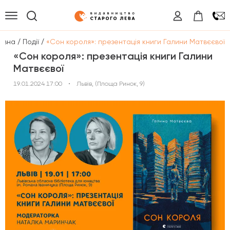
/
/
овна
Події
«Сон короля»: презентація книги Галини Матвєєвої
«Сон короля»: презентація книги Галини
Матвєєвої
19.01.2024 17:00
•
Львів, (Площа Ринок, 9)