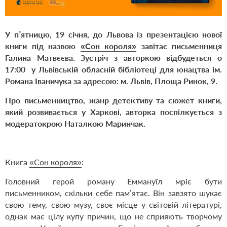
У п’ятницю, 19 січня, до Львова із презентацією нової
книги під назвою
«Сон короля»
завітає письменниця
Галина Матвєєва. Зустріч з авторкою відбудеться о
17:00 у Львівській обласній бібліотеці для юнацтва ім.
Романа Іваничука за адресою: м. Львів, Площа Ринок, 9.
Про письменництво, жанр детективу та сюжет книги,
який розвивається у Харкові, авторка поспілкується з
модератокрою Наталкою Маринчак.
Книга
«Сон короля»
:
Головний герой роману Еммануїл мріє бути
письменником, скільки себе пам’ятає. Він завзято шукає
свою тему, свою музу, своє місце у світовій літературі,
однак має цілу купу причин, що не сприяють творчому