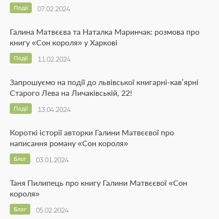
Події
07.02.2024
Галина Матвєєва та Наталка Маринчак: розмова про
книгу «Сон короля» у Харкові
Події
11.02.2024
Запрошуємо на події до львівської книгарні-кав’ярні
Старого Лева на Личаківській, 22!
Події
13.04.2024
Короткі історії авторки Галини Матвєєвої про
написання роману «Сон короля»
Блог
03.01.2024
Таня Пилипець про книгу Галини Матвєєвої «Сон
короля»
Блог
05.02.2024