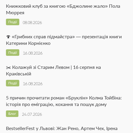
Книжковий клуб за книгою «Бджолине жало» Пола
Мюррея
Події
08.08.2026
🍄 «Грибних справ підмайстра» — презентація книги
Катерини Корнієнко
Події
16.08.2026
✂️ Колажуй зі Старим Левом | 16 серпня на
Краківській
Події
16.08.2026
5 причин прочитати роман «Бруклін» Колма Тойбіна:
історія про еміграцію, кохання та пошук дому
Блог
24.07.2026
BestsellerFest у Львові: Жан Рено, Артем Чех, Ірена