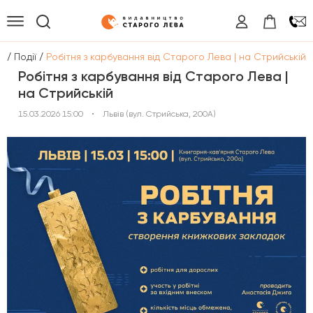
/
/
а
Події
Робітня з карбування від Старого Лева | на Стрийській
Робітня з карбування від Старого Лева |
на Стрийській
15.03.2026 15:00
•
Львів (вул. Стрийська, 200А)