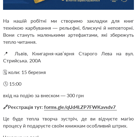
На нашій робітні ми створимо закладки для книг
технікою карбування — рельєфні, блискучі й неповторні.
Вони стануть маленькими артефактами, які збережуть
тепло читання.
📍 Львів, Книгарня-кав’ярня Старого Лева на вул.
Стрийська. 200А
🗓️ коли: 15 березня
🕓 15:00
вхід на подію за внеском — 300 грн
🔗Реєстрація тут:
forms.gle/qUd4LZP7FWKavsdv7
Це буде тепла творча зустріч, де ви відчуєте магію
процесу й подаруєте своїм книжкам особливий штрих.