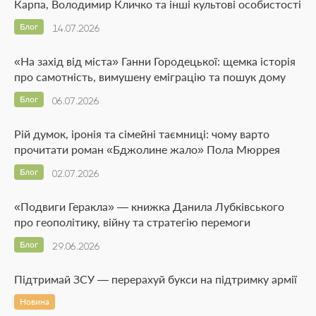
Карпа, Володимир Кличко та інші культові особистості
Блог
14.07.2026
«На захід від міста» Ганни Городецької: щемка історія
про самотність, вимушену еміграцію та пошук дому
Блог
06.07.2026
Рій думок, іронія та сімейні таємниці: чому варто
прочитати роман «Бджолине жало» Пола Мюррея
Блог
02.07.2026
«Подвиги Геракла» — книжка Данила Лубківського
про геополітику, війну та стратегію перемоги
Блог
29.06.2026
Підтримай ЗСУ — перерахуй букси на підтримку армії
Новина