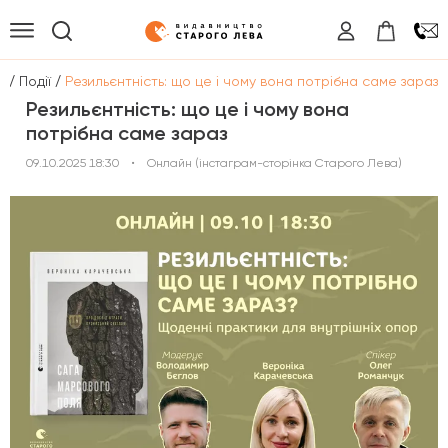
/
/
а
Події
Резильєнтність: що це і чому вона потрібна саме зараз
Резильєнтність: що це і чому вона
потрібна саме зараз
09.10.2025 18:30
•
Онлайн (інстаграм-сторінка Старого Лева)