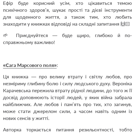
Ефір буде корисний усім, хто цікавиться темою
психічного здоров’я, шукає прості та дієві інструменти
для щоденного життя, а також тим, хто любить
знаходити у книжках відповіді на складні запитання 🙌🏻
🌱 Приєднуйтеся — буде щиро, глибоко й по-
справжньому важливо!
«Сага Марсового поля»
:
Ця книжка — про велику втрату і світлу любов, про
незміриму глибину болю і силу людського духу. Вероніка
Карачевська пережила втрату рідної людини, до того ж її
досвід доповнюють історії людей, у яких війна забрала
найближчих. Але любов і пам’ять про тих, хто загинув,
може стати джерелом сили, а часом навіть одним із
нових сенсів у житті.
Авторка торкається питання резильєнтності, тобто