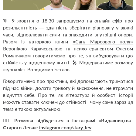
💚 9 жовтня о 18:30 запрошуємо на онлайн-ефір про
резильєнтність — здатність зберігати рівновагу у важкі
часи, відновлювати сили та знаходити внутрішні опори.
Разом із авторкою книги
«Сага Марсового поля»
Веронікою Карачевською та психотерапевтом Олегом
Романчуком говоритимемо про те, як вибудовувати цю
стійкість у щоденному житті. 🎤 Модеруватиме розмову
журналіст Володимир Бєглов.
Говоритимемо про практики, які допомагають триматися
під час війни, долати тривогу й виснаження, не втрачати
відчуття себе. Про те, як література й особисті історії
можуть ставати ключем до стійкості і чому саме зараз ця
тема є такою актуальною.
👉🏻 Розмова відбудеться в інстаграмі «Видавництва
Старого Лева»:
instagram.com/stary_lev