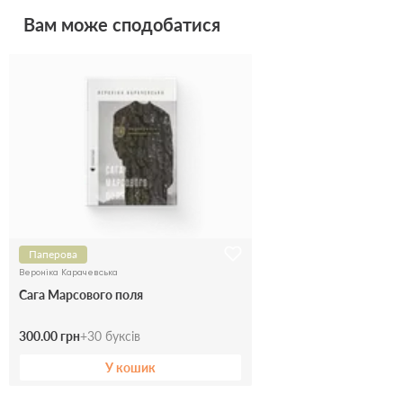
Вам може сподобатися
Паперова
Вероніка Карачевська
Сага Марсового поля
300.00 грн
+
30
буксів
У кошик