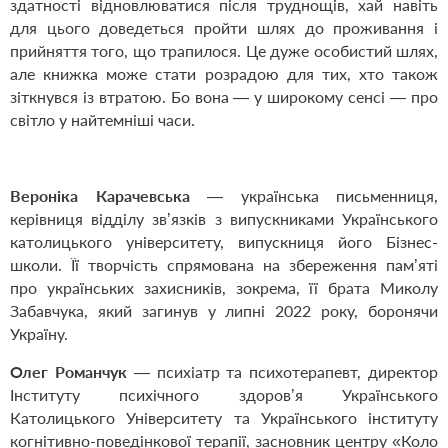
здатності відновлюватися після труднощів, хай навіть
для цього доведеться пройти шлях до проживання і
прийняття того, що трапилося. Це дуже особис­тий шлях,
але книжка може стати розрадою для тих, хто також
зіткнувся із втратою. Бо вона — у широкому сенсі — про
світло у найтемніші часи.
Вероніка Карачевська
— українська письменниця,
керівниця відділу зв’язків з випускниками Українського
католицького університету, випускниця його Бізнес-
школи. Її творчість спрямована на збереження пам’яті
про українських захисників, зокрема, її брата Миколу
Забавчука, який загинув у липні 2022 року, боронячи
Україну.
Олег Романчук
— психіатр та психотерапевт, директор
Інституту психічного здоров’я Українського
Католицького Університету та Українського інституту
когнітивно-поведінкової терапії, засновник центру «Коло