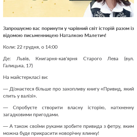
Запрошуємо вас поринути у чарівний світ історій разом із
відомою письменницею Наталкою Малетич!
Коли: 22 грудня, о 14:00
Де: Львів, Книгарня-кав'ярня Старого Лева (вул.
Галицька, 17)
На майстеркласі ви:
— Дізнаєтеся більше про захопливу книгу
«Привид, який
спить у валізі»
.
— Спробуєте створити власну історію, натхненну
загадковими пригодами.
— А також своїми руками зробите привида з фетру, яким
можна буде прикрасити новорічну ялинку!