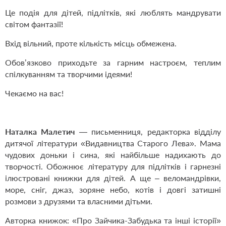
Це подія для дітей, підлітків, які люблять мандрувати
світом фантазії!
Вхід вільний, проте кількість місць обмежена.
Обов’язково приходьте за гарним настроєм, теплим
спілкуванням та творчими ідеями!
Чекаємо на вас!
Наталка Малетич
— письменниця, редакторка відділу
дитячої літератури «Видавництва Старого Лева». Мама
чудових доньки і сина, які найбільше надихають до
творчості. Обожнює літературу для підлітків і гарнезні
ілюстровані книжки для дітей. А ще – веломандрівки,
море, сніг, джаз, зоряне небо, котів і довгі затишні
розмови з друзями та власними дітьми.
Авторка книжок: «Про Зайчика-Забудька та інші історії»