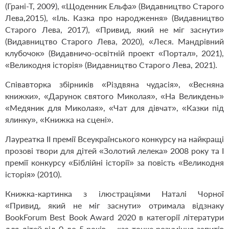
(Грані-Т, 2009), «Щоденник Ельфа» (Видавництво Старого
Лева,2015), «Іль. Казка про народження» (Видавництво
Старого Лева, 2017), «Привид, який не міг заснути»
(Видавництво Старого Лева, 2020), «Леся. Мандрівний
клубочок» (Видавничо-освітній проект «Портал», 2021),
«Великодня історія» (Видавництво Старого Лева, 2021).
Співавторка збірників «Різдвяна чудасія», «Весняна
книжки», «Дарунок святого Миколая», «На Великдень»
«Медяник для Миколая», «Чат для дівчат», «Казки під
ялинку», «Книжка на сцені».
Лауреатка ІІ премії Всеукраїнського конкурсу на найкращі
прозові твори для дітей «Золотий лелека» 2008 року та I
премії конкурсу «Біблійні історії» за повість «Великодня
історія» (2010).
Книжка-картинка з ілюстраціями Наталі Чорної
«Привид, який не міг заснути» отримала відзнаку
BookForum Best Book Award 2020 в категорії літератури
для дітей від 0 до 5 років – «за тонке розуміння запитів