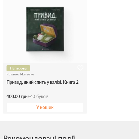
Паперова
Наталка Малетич
Привид, який спить у валізі. Книга 2
400.00 грн
+
40
буксів
У кошик
Рекомендовані події