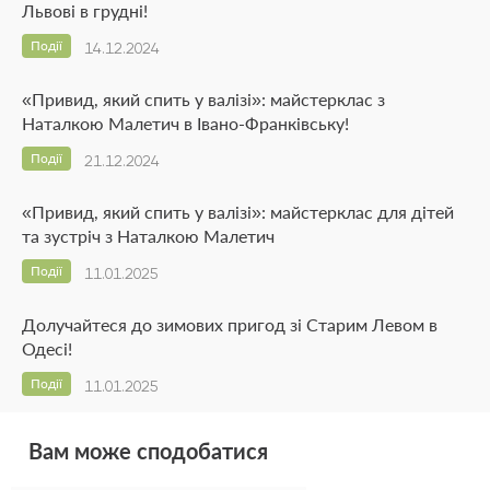
Львові в грудні!
Події
14.12.2024
«Привид, який спить у валізі»: майстерклас з
Наталкою Малетич в Івано-Франківську!
Події
21.12.2024
«Привид, який спить у валізі»: майстерклас для дітей
та зустріч з Наталкою Малетич
Події
11.01.2025
Долучайтеся до зимових пригод зі Старим Левом в
Одесі!
Події
11.01.2025
Вам може сподобатися