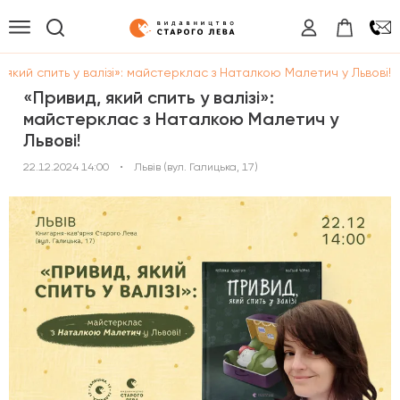
 який спить у валізі»: майстерклас з Наталкою Малетич у Львові!
«Привид, який спить у валізі»:
майстерклас з Наталкою Малетич у
Львові!
22.12.2024 14:00
•
Львів (вул. Галицька, 17)