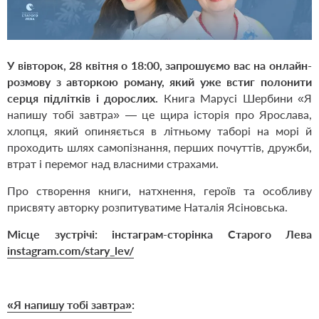
У вівторок, 28 квітня о 18:00, запрошуємо вас на онлайн-
розмову з авторкою роману, який уже встиг полонити
серця підлітків і дорослих.
Книга Марусі Шербини
«Я
напишу тобі завтра»
— це щира історія про Ярослава,
хлопця, який опиняється в літньому таборі на морі й
проходить шлях самопізнання, перших почуттів, дружби,
втрат і перемог над власними страхами.
Про створення книги, натхнення, героїв та особливу
присвяту авторку розпитуватиме Наталія Ясіновська.
Місце зустрічі: інстаграм-сторінка Старого Лева
instagram.com/stary_lev/
«Я напишу тобі завтра»
: