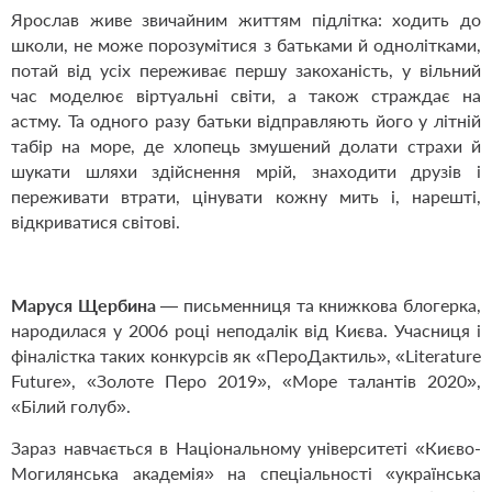
Ярослав живе звичайним життям підлітка: ходить до
школи, не може порозумітися з батьками й однолітками,
потай від усіх переживає першу закоханість, у вільний
час моделює віртуальні світи, а також страждає на
астму. Та одного разу батьки відправляють його у літній
табір на море, де хлопець змушений долати страхи й
шукати шляхи здійснення мрій, знаходити друзів і
переживати втрати, цінувати кожну мить і, нарешті,
відкриватися світові.
Маруся Щербина
— письменниця та книжкова блогерка,
народилася у 2006 році неподалік від Києва. Учасниця і
фіналістка таких конкурсів як «ПероДактиль», «Literature
Future», «Золоте Перо 2019», «Море талантів 2020»,
«Білий голуб».
Зараз навчається в Національному університеті «Києво-
Могилянська академія» на спеціальності «українська