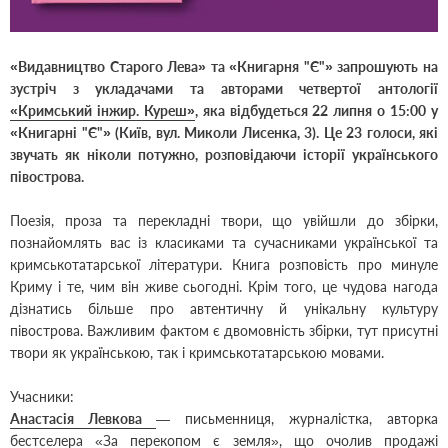
«Видавництво Старого Лева» та «Книгарня "Є"» запрошують на
зустріч з укладачами та авторами четвертої антології
«Кримський інжир. Куреш»
, яка відбудеться 22 липня о 15:00 у
«Книгарні "Є"»
(Київ, вул. Миколи Лисенка, 3). Це 23 голоси, які
звучать як ніколи потужно, розповідаючи історії українського
півострова.
Поезія, проза та перекладні твори, що увійшли до збірки,
познайомлять вас із класиками та сучасниками української та
кримськотатарської літератури. Книга розповість про минуле
Криму і те, чим він живе сьогодні. Крім того, це чудова нагода
дізнатись більше про автентичну й унікальну культуру
півострова. Важливим фактом є двомовність збірки, тут присутні
твори як українською, так і кримськотатарською мовами.
Учасники:
Анастасія Левкова
— письменниця, журналістка, авторка
бестселера «За перекопом є земля», що очолив продажі