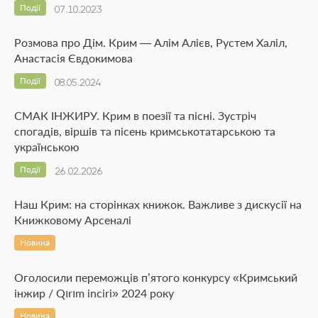
Події
07.10.2023
Розмова про Дім. Крим — Алім Алієв, Рустем Халіл,
Анастасія Євдокимова
Події
08.05.2024
СМАК ІНЖИРУ. Крим в поезії та пісні. Зустріч
спогадів, віршів та пісень кримськотатарською та
українською
Події
26.02.2026
Наш Крим: на сторінках книжок. Важливе з дискусії на
Книжковому Арсеналі
Новина
Оголосили переможців п’ятого конкурсу «Кримський
інжир / Qırım inciri» 2024 року
Новина