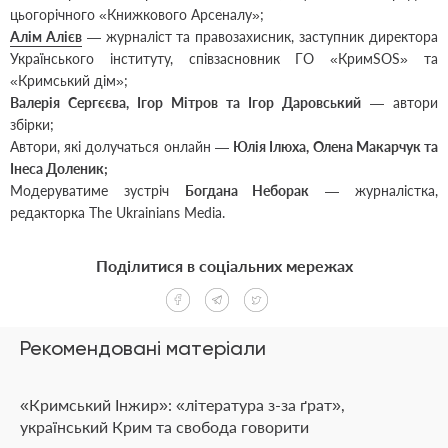
цьогорічного «Книжкового Арсеналу»;
Алім Алієв
— журналіст та правозахисник, заступник директора
Українського інституту, співзасновник ГО «КримSOS» та
«Кримський дім»;
Валерія Сергєєва, Ігор Мітров та Ігор Даровський
— автори
збірки;
Автори, які долучаться онлайн —
Юлія Ілюха, Олена Макарчук та
Інеса Доленик;
Модеруватиме зустріч
Богдана Неборак
— журналістка,
редакторка The Ukrainians Media.
Поділитися в соціальних мережах
Рекомендовані матеріали
«Кримський Інжир»: «література з-за ґрат»,
український Крим та свобода говорити