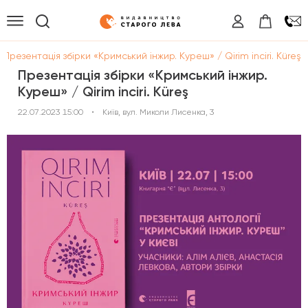
/
Презентація збірки «Кримський інжир. Куреш» / Qirim inciri. Küreş
Презентація збірки «Кримський інжир.
Куреш» / Qirim inciri. Küreş
22.07.2023 15:00
•
Київ, вул. Миколи Лисенка, 3