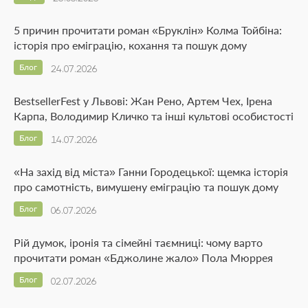
5 причин прочитати роман «Бруклін» Колма Тойбіна:
історія про еміграцію, кохання та пошук дому
Блог
24.07.2026
BestsellerFest у Львові: Жан Рено, Артем Чех, Ірена
Карпа, Володимир Кличко та інші культові особистості
Блог
14.07.2026
«На захід від міста» Ганни Городецької: щемка історія
про самотність, вимушену еміграцію та пошук дому
Блог
06.07.2026
Рій думок, іронія та сімейні таємниці: чому варто
прочитати роман «Бджолине жало» Пола Мюррея
Блог
02.07.2026