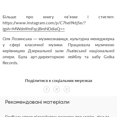
Більше про книгу «вʼязке і стигле»:
https://www.instagram.com/p/C7hei9ktjSe/?
igsh=MWdmYmFqcjBmNDdiaQ==
Оля Лозинська — музикознавиця, культурна менеджерка
у сфері класичної музики. Працювала музичною
керівницею Дзеркальної зали Львівської національної
опери. Була арт-директоркою лейблу та хабу Golka
Records.
Поділитися в соціальних мережах
Рекомендовані матеріали
Грибних справ підмайстра: розмова про магію, ліси та