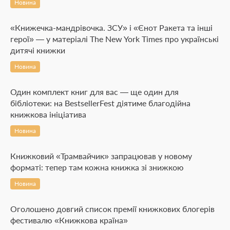
Новина
«Книжечка-мандрівочка. ЗСУ» і «Єнот Ракета та інші
герої» — у матеріалі The New York Times про українські
дитячі книжки
Новина
Один комплект книг для вас — ще один для
бібліотеки: на BestsellerFest діятиме благодійна
книжкова ініціатива
Новина
Книжковий «Трамвайчик» запрацював у новому
форматі: тепер там кожна книжка зі знижкою
Новина
Оголошено довгий список премії книжкових блогерів
фестивалю «Книжкова країна»