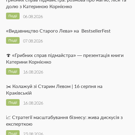
долю з Катериною Корнієнко
Події
06.08.2026
«Видавництво Старого Лева» на BestsellerFest
Події
07.08.2026
🍄 «Грибних справ підмайстра» — презентація книги
Катерини Корнієнко
Події
16.08.2026
✂️ Колажуй зі Старим Левом | 16 серпня на
Краківській
Події
16.08.2026
📈 Стратегії масштабування бізнесу: жива дискусія з
експерткою
Події
23.08.2026