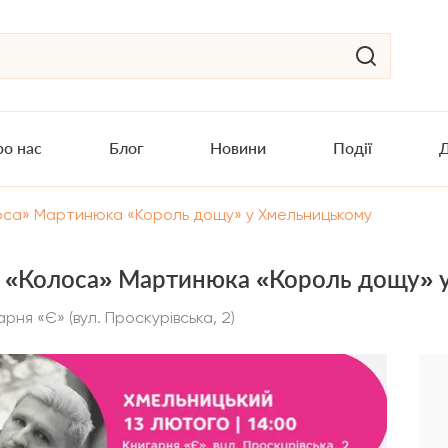
о нас
Блог
Новини
Події
Д
лоса» Мартинюка «Король дощу» у Хмельницькому
я «Колоса» Мартинюка «Король дощу»
рня «Є» (вул. Проскурівська, 2)