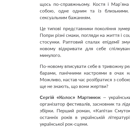
щось по-справжньому. Костя і Мар’яна
собою, одне одним та із близькими.
сексуальним бажанням.
Це типові представники покоління зумері
Попри різні смаки, погляди на життя і соц
стосунки. Раптовий спалах епідемії зму
новому відкривати для себе спілкува
минулого.
По-новому вписувати себе в тривожну ре
барами, панічними настроями в очах н
Можливо, настав час розібратися з собою
ще не знають, що вони жертви?
Сергій «Колос» Мартинюк
– українськи
організатор фестивалів, засновник та лід
збірки. Перший роман, «Капітан Смуто
останніх років в українській літерат
української рок-сцени.