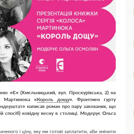
рн
ю
«Є»
(
Хмельницький, вул. Проскурівська, 2
) на
а» Мартинюка «
Король дощу
»
. Фронтмен гурту
андерштат»
написав
роман про пару закоханих, що
й спосіб) ковідну весну в столиці. Модерує Ольга
ченого і ціну, яку ми готові заплатити, аби змінити