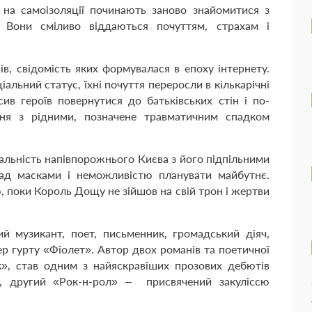
 на самоізоляції починають заново знайомитися з
 Вони сміливо віддаються почуттям, страхам і
в, свідомість яких формувалася в епоху інтернету.
іальний статус, їхні почуття переросли в кількарічні
сив героїв повернутися до батьківських стін і по-
ння з рідними, позначене травматичним спадком
альність напівпорожнього Києва з його підпільними
ад масками і неможливістю планувати майбутнє.
, поки Король Дощу не зійшов на свій трон і жертви
й музикант, поет, письменник, громадський діяч,
ер гурту «Фіолет». Автор двох романів та поетичної
к», став одним з найяскравіших прозових дебютів
урі, другий «Рок-н-рол» – присвячений закуліссю