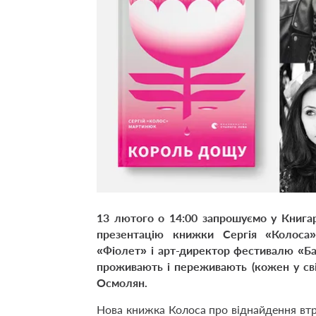
13 лютого
о
14:00
запрошуємо у
Книга
презентацію книжки Сергія «Колос
«Фіолет»
і
арт-директор фестивалю «Б
проживають і переживають (кожен у сві
Осмолян
.
Нов
а книжка
Колоса про віднайдення втра