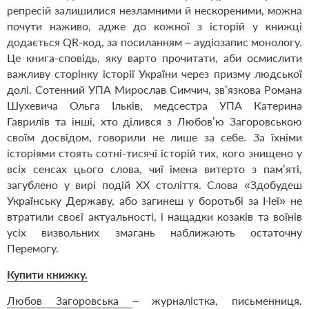
репресій залишилися незламними й нескореними, можна
почути наживо, адже до кожної з історій у книжці
додається QR-код, за посиланням – аудіозапис монологу.
Це книга-сповідь, яку варто прочитати, аби осмислити
важливу сторінку історії України через призму людської
долі. Сотенний УПА Мирослав Симчич, зв’язкова Романа
Шухевича Ольга Ільків, медсестра УПА Катерина
Гаврилів та інші, хто ділився з Любов’ю Загоровською
своїм досвідом, говорили не лише за себе. За їхніми
історіями стоять сотні-тисячі історій тих, кого знищено у
всіх сенсах цього слова, чиї імена витерто з пам’яті,
загублено у вирі подій ХХ століття. Слова «Здобудеш
Українську Державу, або загинеш у боротьбі за Неї» не
втратили своєї актуальності, і нащадки козаків та воїнів
усіх визвольних змагань наближають остаточну
Перемогу.
Купити книжку.
Любов Загоровська
– журналістка, письменниця.