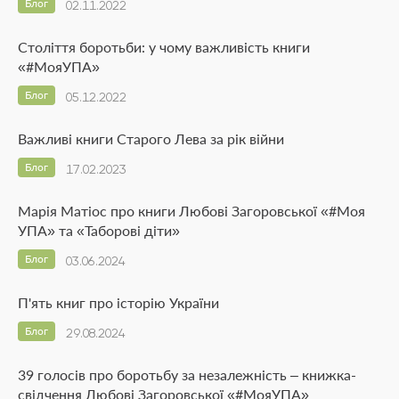
Блог
02.11.2022
Століття боротьби: у чому важливість книги
«#МояУПА»
Блог
05.12.2022
Важливі книги Старого Лева за рік війни
Блог
17.02.2023
Марія Матіос про книги Любові Загоровської «#Моя
УПА» та «Таборові діти»
Блог
03.06.2024
П'ять книг про історію України
Блог
29.08.2024
39 голосів про боротьбу за незалежність – книжка-
свідчення Любові Загоровської «#МояУПА»