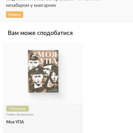
незабаром у книгарнях
Новина
Вам може сподобатися
Паперова
Любов Загоровська
Моя УПА