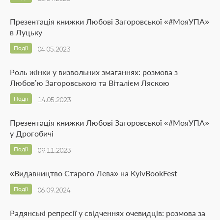
Презентація книжки Любові Загоровської «#МояУПА»
в Луцьку
Події
04.05.2023
Роль жінки у визвольних змаганнях: розмова з
Любов’ю Загоровською та Віталієм Ляскою
Події
14.05.2023
Презентація книжки Любові Загоровської «#МояУПА»
у Дрогобичі
Події
09.11.2023
«Видавництво Старого Лева» на KyivBookFest
Події
06.09.2024
Радянські репресії у свідченнях очевидців: розмова за