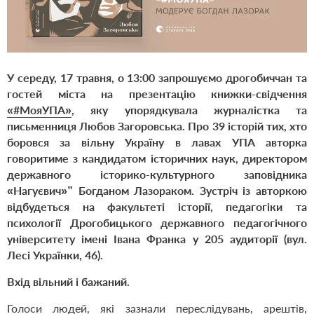
У середу, 17 травня, о 13:00 запрошуємо дрогобиччан та
гостей міста на презентацію книжки-свідчення
«#МояУПА»
, яку упорядкувала журналістка та
письменниця Любов Загоровська. Про 39 історій тих, хто
боровся за вільну Україну в лавах УПА авторка
говоритиме з кандидатом історичних наук, директором
державного історико-культурного заповідника
«Нагуєвич»” Богданом Лазораком.
Зустріч із авторкою
відбудеться на факультеті історії, педагогіки та
психології Дрогобицького державного педагогічного
університету імені Івана Франка у 205 аудиторії (вул.
Лесі Українки, 46).
Вхід вільний і бажаний.
Голоси людей, які зазнали переслідувань, арештів,