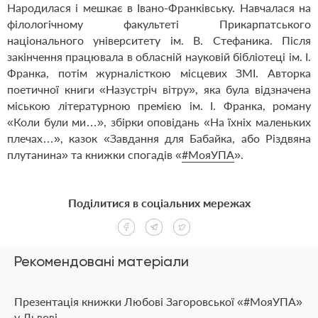
Народилася і мешкає в Івано-Франківську. Навчалася на
філологічному факультеті Прикарпатського
національного університету ім. В. Стефаника. Після
закінчення працювала в обласній науковій бібліотеці ім. І.
Франка, потім журналісткою місцевих ЗМІ. Авторка
поетичної книги «Назустріч вітру», яка була відзначена
міською літературною премією ім. І. Франка, роману
«Коли були ми…», збірки оповідань «На їхніх маленьких
плечах…», казок «Завдання для Бабайка, або Різдвяна
плутанина» та книжки спогадів «
#МояУПА
».
Поділитися в соціальних мережах
Рекомендовані матеріали
Презентація книжки Любові Загоровської «#МояУПА»
у Львові