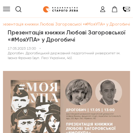
Презентація книжки Любові Загоровської «#МояУПА» у Дрогобичі
Презентація книжки Любові Загоровської
«#МояУПА» у Дрогобичі
17.05.2023 13:00
•
Дрогобич. Дрогобицький державний педагогічний університет ім.
Івана Франка (вул. Лесі Українки, 46).