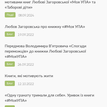
мотивами книг Любові Загоровської «Моя УПА» та
«Таборові діти»
Події
08.09.2024
Любов Загоровська про книжку «#Моя УПА»
Блог
19.09.2022
Передмова Володимира В’ятровича «Спогади
переможців» до книжки Любові Загоровської
«#МояУПА»
Блог
26.09.2022
Книги, які мотивують жити
Блог
12.10.2022
«Одну гранату тримали для себе». Уривок із книги
«#МояУПА»