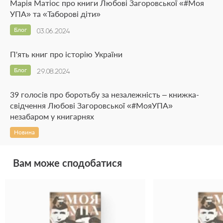
Марія Матіос про книги Любові Загоровської «#Моя
УПА» та «Таборові діти»
Блог
03.06.2024
П'ять книг про історію України
Блог
29.08.2024
39 голосів про боротьбу за незалежність – книжка-
свідчення Любові Загоровської «#МояУПА»
незабаром у книгарнях
Новина
Вам може сподобатися