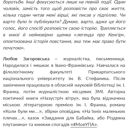
боротьби. Інші фокусуються лише на певній події. Один
чоловік, замість того щоб розповісти про своє життя,
кілька годин читав мені вірші, які писав у підпіллю. Чи
варто було їх публікувати? Думаю, варто, адже це його
голос, його спосіб розповісти свою історію. Трапляється
в книзі й неймовірно щемка «легенда про Кенгір»,
опоетизована історія повстання, яка теж має право бути
почутою».
Любов Загоровська
– журналістка, письменниця.
Народилася і мешкає в Івано-Франківську. Навчалася на
філологічному факультеті Прикарпатського
національного університету ім. В. Стефаника. Після
закінчення працювала в обласній науковій бібліотеці ім. І.
Франка, потім журналісткою місцевих ЗМІ. Авторка
поетичної книги «Назустріч вітру», яка була відзначена
міською літературною премією ім. І. Франка, роману
«Коли були ми…», збірки оповідань «На їхніх маленьких
плечах…», казок «Завдання для Бабайка, або Різдвяна
плутанина» та книжки спогадів
«#МояУПА»
.