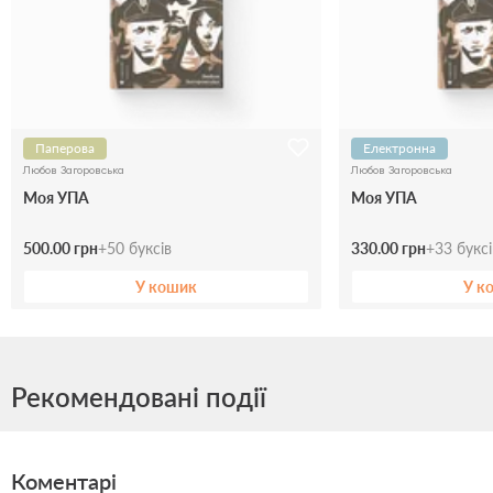
Паперова
Електронна
Любов Загоровська
Любов Загоровська
Моя УПА
Моя УПА
500.00 грн
+
50
буксів
330.00 грн
+
33
букс
У кошик
У к
Рекомендовані події
Коментарі