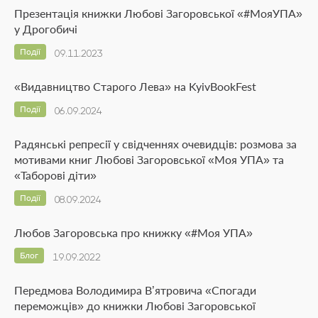
Презентація книжки Любові Загоровської «#МояУПА»
у Дрогобичі
Події
09.11.2023
«Видавництво Старого Лева» на KyivBookFest
Події
06.09.2024
Радянські репресії у свідченнях очевидців: розмова за
мотивами книг Любові Загоровської «Моя УПА» та
«Таборові діти»
Події
08.09.2024
Любов Загоровська про книжку «#Моя УПА»
Блог
19.09.2022
Передмова Володимира В’ятровича «Спогади
переможців» до книжки Любові Загоровської