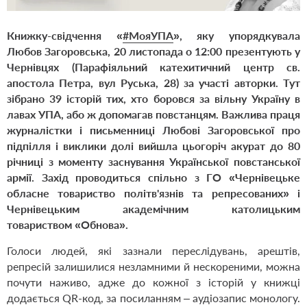
Книжку-свідчення «
#МояУПА
», яку упорядкувала
Любов Загоровська, 20 листопада о 12:00 презентують у
Чернівцях (Парафіяльний катехитичний центр св.
апостола Петра, вул Руська, 28) за участі авторки. Тут
зібрано 39 історій тих, хто боровся за вільну Україну в
лавах УПА, або ж допомагав повстанцям. Важлива праця
журналістки і письменниці Любові Загоровської про
підпілля і виклики долі вийшла цьогоріч акурат до 80
річниці з моменту заснування Української повстанської
армії. Захід проводиться спільно з ГО
«
Чернівецьке
обласне товариство політв'язнів та репресованих
»
і
Чернівецьким академічним католицьким
товариством
«
Обнова
»
.
Голоси людей, які зазнали переслідувань, арештів,
репресій залишилися незламними й нескореними, можна
почути наживо, адже до кожної з історій у книжці
додається QR-код, за посиланням – аудіозапис монологу.