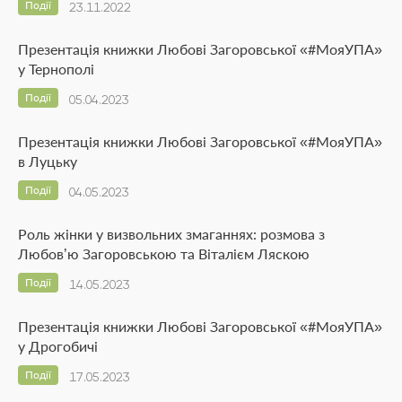
Події
23.11.2022
Презентація книжки Любові Загоровської «#МояУПА»
у Тернополі
Події
05.04.2023
Презентація книжки Любові Загоровської «#МояУПА»
в Луцьку
Події
04.05.2023
Роль жінки у визвольних змаганнях: розмова з
Любов’ю Загоровською та Віталієм Ляскою
Події
14.05.2023
Презентація книжки Любові Загоровської «#МояУПА»
у Дрогобичі
Події
17.05.2023