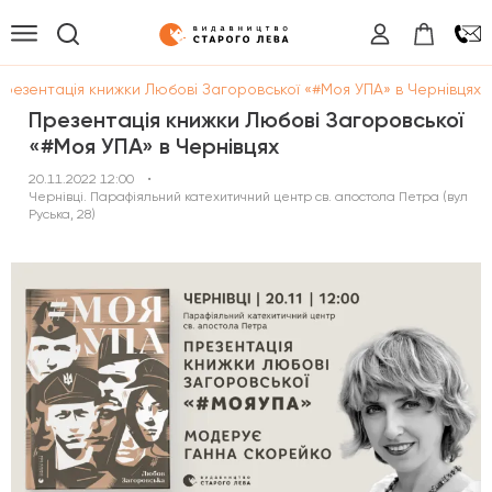
Презентація книжки Любові Загоровської «#Моя УПА» в Чернівцях
Презентація книжки Любові Загоровської
«#Моя УПА» в Чернівцях
20.11.2022 12:00
•
Чернівці. Парафіяльний катехитичний центр св. апостола Петра (вул
Руська, 28)