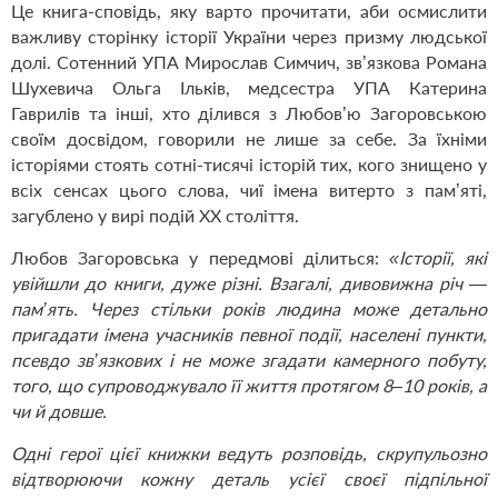
Це книга-сповідь, яку варто прочитати, аби осмислити
важливу сторінку історії України через призму людської
долі. Сотенний УПА Мирослав Симчич, зв’язкова Романа
Шухевича Ольга Ільків, медсестра УПА Катерина
Гаврилів та інші, хто ділився з Любов’ю Загоровською
своїм досвідом, говорили не лише за себе. За їхніми
історіями стоять сотні-тисячі історій тих, кого знищено у
всіх сенсах цього слова, чиї імена витерто з пам’яті,
загублено у вирі подій ХХ століття.
Любов Загоровська у передмові ділиться:
«Історії, які
увійшли до книги, дуже різні. Взагалі, дивовижна річ —
пам’ять. Через стільки років людина може детально
пригадати імена учасників певної події, населені пункти,
псевдо зв’язкових і не може згадати камерного побуту,
того, що супроводжувало її життя протягом 8–10 років, а
чи й довше.
Одні герої цієї книжки ведуть розповідь, скрупульозно
відтворюючи кожну деталь усієї своєї підпільної