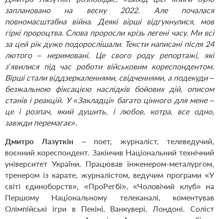
заплановано на весну 2022. Але почалася
повномасштабна війна. Деякі вірші відгукнулися, мов
гіркі пророцтва. Слова проросли крізь легені часу. Ми всі
за цей рік дуже подорослішали. Тексти написані після 24
лютого – неримовані. Це свого роду репортажі, які
з’явилися під час роботи військовим кореспондентом.
Вірші стали віддзеркаленнями, свідченнями, а подекуди –
безжальною фіксацією наслідків бойових дій, описом
станів і реакцій. У «Закладці» багато цінного для мене –
це і розпач, який душить, і любов, котра, все одно,
завжди перемагає».
Дмитро Лазуткін
– поет, журналіст, телеведучий,
воєнний кореспондент. Закінчив Національний технічний
університет України. Працював інженером-металургом,
тренером із карате, журналістом, ведучим програми «У
світі єдиноборств», «ПроРегбі», «Чоловічий клуб» на
Першому Національному телеканалі, коментував
Олімпійські ігри в Пекіні, Ванкувері, Лондоні. Соліст