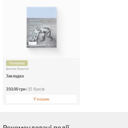
Паперова
Дмитро Лазуткін
Закладка
350.00 грн
+
35
буксів
У кошик
Рекомендовані події