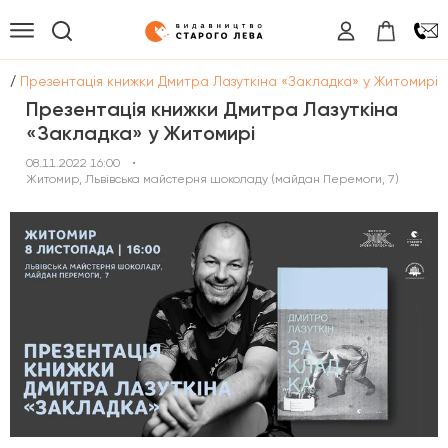
/
ї
Презентація книжки Дмитра Лазуткіна «Закладка» у Житомирі
Презентація книжки Дмитра Лазуткіна
«Закладка» у Житомирі
08.11.2022 16:00
•
Житомир, Львівська майстерня шоколаду (майдан Перемоги, 7)