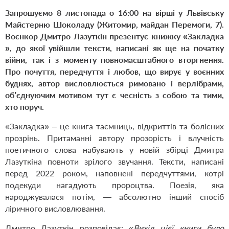
Запрошуємо 8 листопада о 16:00 на вірші у Львівську
Майстерню Шоколаду (Житомир, майдан Перемоги, 7).
Воєнкор Дмитро Лазуткін презентує книжку «
Закладка
», до якої увійшли тексти, написані як ще на початку
війни, так і з моменту повномасштабного вторгнення.
Про почуття, передчуття і любов, що вирує у воєнних
буднях, автор висловлюється римовано і верлібрами,
об’єднуючим мотивом тут є чесність з собою та тими,
хто поруч.
«Закладка» – ц
е книга таємниць, відкриттів та болісних
прозрінь. Притаманні автору прозорість і влучність
поетичного слова набувають у новій збірці Дмитра
Лазуткіна повноти зрілого звучання. Тексти, написані
перед 2022 роком, наповнені передчуттями, котрі
подекуди нагадують пророцтва. Поезія, яка
народжувалася потім, — абсолютно інший спосіб
ліричного висловлювання.
Дмитро Лазуткін розповідає:
«Вихід цієї книги було