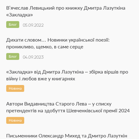
В’ячеслав Левицький про книжку Дмитра Лазуткіна
«Закладка»
Блог
05.09.2022
Дихати словом… Новинки української поезії:
проникливо, щемко, в саме серце
Блог
04.09.2023
«Закладка» від Дмитра Лазуткіна – збірка віршів про
війну і любов вже у книгарнях
Новина
Автори Видавництва Старого Лева – у списку
претендентів на здобуття Шевченківської премії 2024
Новина
Письменники Олександр Михед та Дмитро Лазуткін