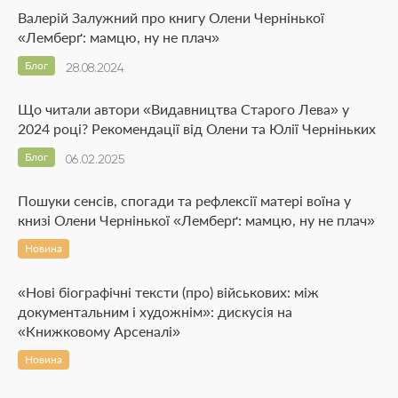
Валерій Залужний про книгу Олени Чернінької
«Лемберґ: мамцю, ну не плач»
Блог
28.08.2024
Що читали автори «Видавництва Старого Лева» у
2024 році? Рекомендації від Олени та Юлії Черніньких
Блог
06.02.2025
Пошуки сенсів, спогади та рефлексії матері воїна у
книзі Олени Чернінької «Лемберґ: мамцю, ну не плач»
Новина
«Нові біографічні тексти (про) військових: між
документальним і художнім»: дискусія на
«Книжковому Арсеналі»
Новина