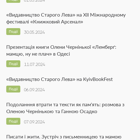
01.05.2024
«Видавництво Старого Лева» на ХІІ Міжнародному
фестивалі «Книжковий Арсенал»
Події
30.05.2024
Презентація книги Олени Чернінької «Лемберґ:
мамцю, ну не плач» в Одесі
Події
11.07.2024
«Видавництво Старого Лева» на KyivBookFest
Події
06.09.2024
Подоланння втрати та тексти як пам'ять: розмова з
Оленою Чернінькою та Ганною Осадко
Події
07.09.2024
Писати і жити. Зустріч з письменницею та мамою