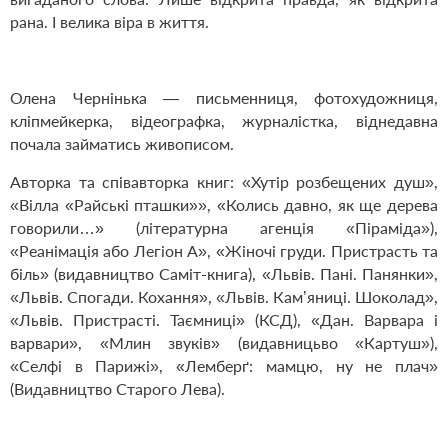
рана. І велика віра в життя.
Олена Чернінька — письменниця, фотохудожниця,
кліпмейкерка, відеографка, журналістка, віднедавна
почала займатись живописом.
Авторка та співавторка книг: «Хутір розбещених душ»,
«Вілла «Райські пташки»», «Колись давно, як ще дерева
говорили…» (літературна агенція «Піраміда»),
«Реанімація або Легіон А», «Жіночі груди. Пристрасть та
біль» (видавництво Саміт-книга), «Львів. Пані. Панянки»,
«Львів. Спогади. Кохання», «Львів. Кам’яниці. Шоколад»,
«Львів. Пристрасті. Таємниці» (КСД), «Дан. Варвара і
варвари», «Млин звуків» (видавницьво «Картуш»),
«Селфі в Парижі», «Лемберґ: мамцю, ну не плач»
(Видавництво Старого Лева).