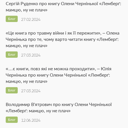
Сергій Руденко про книгу Олени Чернінької «Лемберґ:
мамцю, ну не плач»
Блог
27.02.2024
«Це книга про травму війни і як її пережити», – Олена
Чернінька про те, чому варто читати книгу «Лемберґ:
мамцю, ну не плач»
Блог
27.03.2024
«…є книги, повз які не можна проходити», – Юлія
Чернінька про книгу Олени Чернінької «Лемберґ:
мамцю, ну не плач»
Блог
27.03.2024
Володимир В'ятрович про книгу Олени Чернінької
«Лемберґ: мамцю, ну не плач»
Блог
12.06.2024