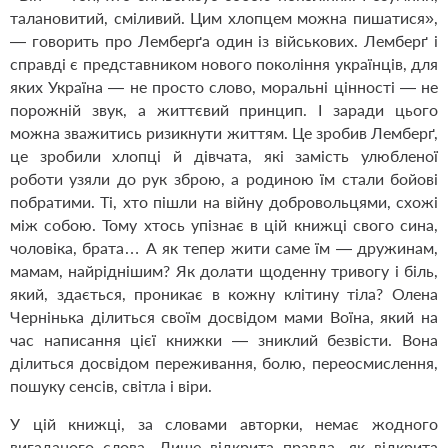
талановитий, сміливий. Цим хлопцем можна пишатися»,
— говорить про Лемберґа один із військових. Лемберґ і
справді є представником нового покоління українців, для
яких Україна — не просто слово, моральні цінності — не
порожній звук, а життєвий принцип. І заради цього
можна зважитись ризикнути життям. Це зробив Лемберґ,
це зробили хлопці й дівчата, які замість улюбленої
роботи узяли до рук зброю, а родиною їм стали бойові
побратими. Ті, хто пішли на війну добровольцями, схожі
між собою. Тому хтось упі­знає в цій книжці свого сина,
чоловіка, брата… А як тепер жити саме їм — дружинам,
мамам, найріднішим? Як долати щоденну тривогу і біль,
який, здається, проникає в кожну клітину тіла? Олена
Чернінька ділиться своїм досвідом мами Воїна, який на
час написання цієї книжки — зниклий безвісти. Вона
ділиться досвідом переживання, болю, переосмислення,
пошуку сенсів, світла і віри.
У цій книжці, за словами авторки, немає жодного
вигаданого слова. Лише відкрита правда, як відкрита