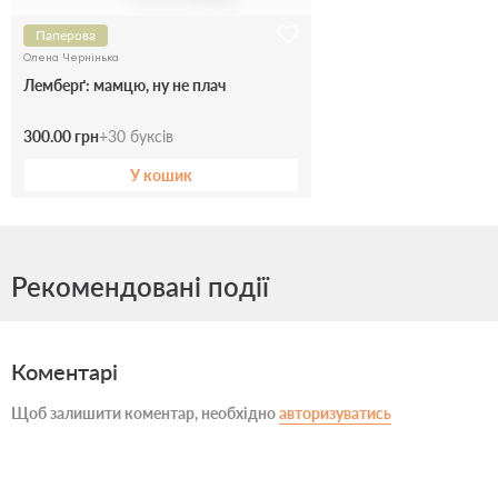
Паперова
Олена Чернінька
Лемберґ: мамцю, ну не плач
300.00 грн
+
30
буксів
У кошик
Рекомендовані події
Коментарі
Щоб залишити коментар, необхідно
авторизуватись