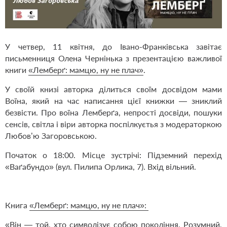
У четвер, 11 квітня, до Івано-Франківська завітає
письменниця Олена Чернінька з презентацією важливої
книги
«Лемберґ: мамцю, ну не плач»
.
У своїй книзі авторка ділиться своїм досвідом мами
Воїна, який на час написання цієї книжки — зниклий
безвісти. Про воїна Лемберґа, непрості досвіди, пошуки
сенсів, світла і віри авторка поспілкуєтья з модераторкою
Любов’ю Загоровською.
Початок о 18:00. Місце зустрічі: Підземний перехід
«Ваґабундо» (вул. Пилипа Орлика, 7). Вхід вільний.
Книга
«Лемберґ: мамцю, ну не плач»:
«Він — той, хто символізує собою покоління. Розумний,