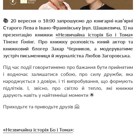
📚 20 вересня о 18:00 запрошуємо до книгарні-кавʼярні
Старого Лева в Івано-Франківську (вул. Шашкевича, 1) на
презентацію книжки
«Незвичайна історія Бо і Тома»
Тінеке Ґонінг. Про книжку розповість юний актор та
книжковий блогер Захар Черников, а модеруватиме
зустріч письменниця й журналістка Любов Загоровська.
Під час події говоритимемо про бажання бути прийнятим
і водночас залишатися собою, про силу дружби, яка
народжується з довіри, і ті випробування, що формують
підлітків. І, звісно, про світло й тепло, які книжки
дарують навіть у найтемніші моменти 🌟
Приходьте та приводьте друзів 🤗
«Незвичайна історія Бо і Тома»
: