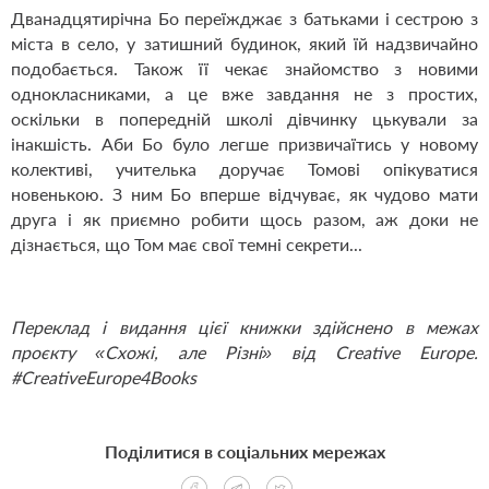
Дванадцятирічна Бо переїжджає з батьками і сестрою з
міста в село, у затишний будинок, який їй надзвичайно
подобається. Також її чекає знайомство з новими
однокласниками, а це вже завдання не з простих,
оскільки в попередній школі дівчинку цькували за
інакшість. Аби Бо було легше призвичаїтись у новому
колективі, учителька доручає Томові опікуватися
новенькою. З ним Бо вперше відчуває, як чудово мати
друга і як приємно робити щось разом, аж доки не
дізнається, що Том має свої темні секрети...
Переклад і видання цієї книжки здійснено в межах
проєкту «Схожі, але Різні» від Creative Europe.
#CreativeEurope4Books
Поділитися в соціальних мережах