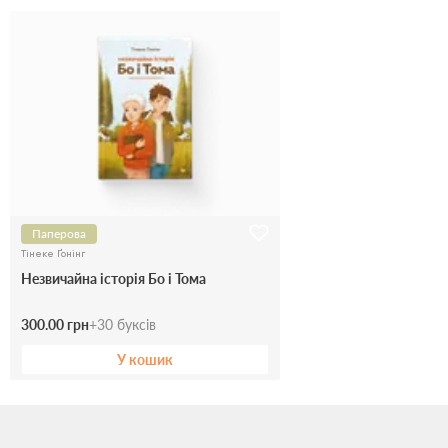
Паперова
Тінеке Ґонінг
Незвичайна історія Бо і Тома
300.00 грн
+
30
буксів
У кошик