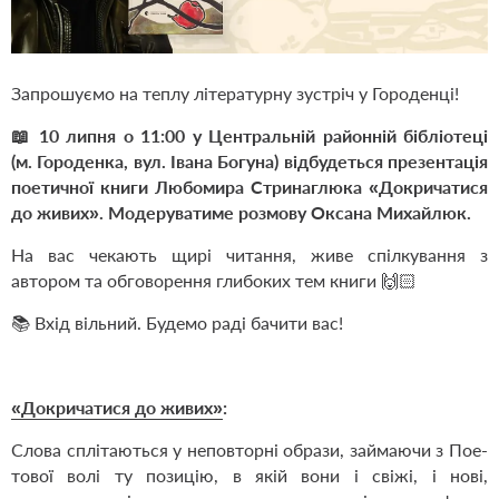
Запрошуємо на теплу літературну зустріч у Городенці!
📖 10 липня о 11:00 у Центральній районній бібліотеці
(м. Городенка, вул. Івана Богуна) відбудеться презентація
поетичної книги Любомира Стринаглюка
«Докричатися
до живих».
Модеруватиме розмову Оксана Михайлюк.
На вас чекають щирі читання, живе спілкування з
автором та обговорення глибоких тем книги 🙌🏻
📚 Вхід вільний. Будемо раді бачити вас!
«Докричатися до живих»
:
Слова сплітаються у неповторні образи, займаючи з Пое­
тової волі ту позицію, в якій вони і свіжі, і нові,