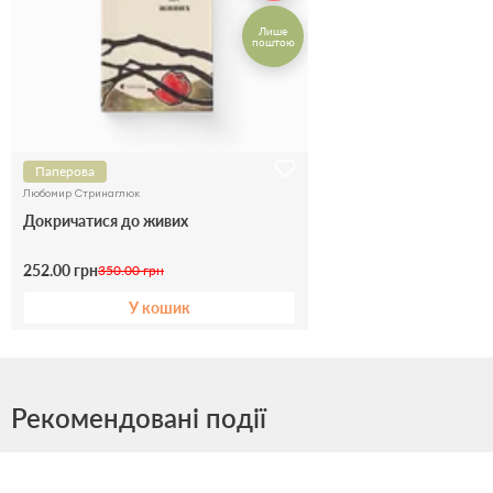
Лише
поштою
Паперова
Любомир Стринаглюк
Докричатися до живих
252.00 грн
350.00 грн
У кошик
Рекомендовані події