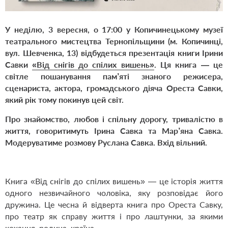
У неділю, 3 вересня, о 17:00 у Копичинецькому музеї
театрального мистецтва Тернопільщини (м. Копичинці,
вул. Шевченка, 13) відбудеться презентація книги Ірини
Савки
«Від снігів до спілих вишень»
. Ця книга — це
світле пошанування пам’яті знаного режисера,
сценариста, актора, громадського діяча Ореста Савки,
який рік тому покинув цей світ.
Про знайомство, любов і спільну дорогу, тривалістю в
життя, говоритимуть Ірина Савка та Мар’яна Савка.
Модеруватиме розмову Руслана Савка. Вхід вільний.
Книга «Від снігів до спілих вишень» — це історія життя
одного незвичайного чоловіка, яку розповідає його
дружина. Це чесна й відверта книга про Ореста Савку,
про театр як справу життя і про лаштунки, за якими
кохання, родина, країна.