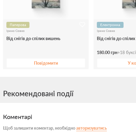
Паперова
Електронна
Ірина Савка
Ірина Савка
Від снігів до спілих вишень
Від снігів до спіли
180.00 грн
+
18
букс
Повідомити
У к
Рекомендовані події
Коментарі
Щоб залишити коментар, необхідно
авторизуватись