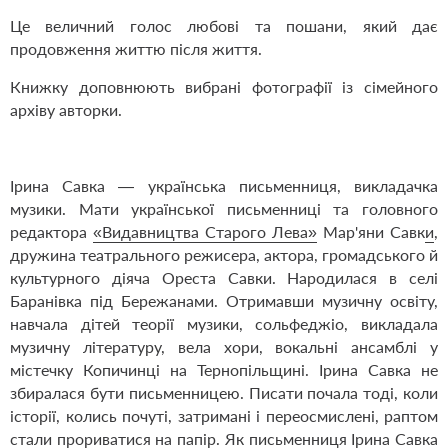
Це величний голос любові та пошани, який дає
продовження життю після життя.
Книжку доповнюють вибрані фотографії із сімейного
архіву авторки.
Ірина Савка — українська письменниця, викладачка
музики. Мати української письменниці та головного
редактора
«Видавництва Старого Лева»
Мар'яни Савк
и
,
дружина театрального режисера, актора, громадського й
культурного діяча Ореста Савки. Народилася в селі
Баранівка під Бережанами. Отримавши музичну освіту,
навчала дітей теорії музики, сольфеджіо, викладала
музичну літературу, вела хори, вокальні ансамблі у
містечку Копичинці на Тернопільщині. Ірина Савка не
збиралася бути письменницею. Писати почала тоді, коли
історії, колись почуті, затримані і переосмислені, раптом
стали прориватися на папір. Як письменниця Ірина Савка