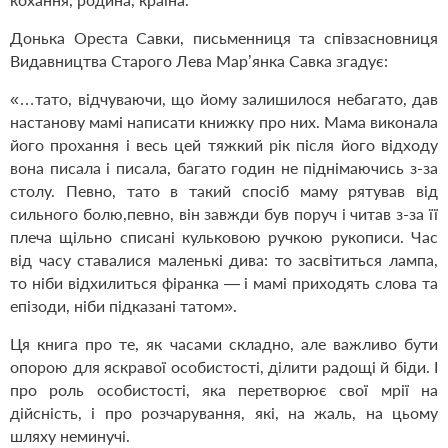
Донька Ореста Савки, письменниця та співзасновниця
Видавництва Старого Лева Мар’янка Савка згадує:
«…тато, відчуваючи, що йому залишилося небагато, дав
настанову мамі написати книжку про них. Мама виконала
його прохання і весь цей тяжкий рік після його відходу
вона писала і писала, багато годин не піднімаючись з-за
столу. Певно, тато в такий спосіб маму рятував від
сильного болю,певно, він завжди був поруч і читав з-за її
плеча щільно списані кульковою ручкою рукописи. Час
від часу ставалися маленькі дива: то засвітиться лампа,
то ніби відхилиться фіранка — і мамі приходять слова та
епізоди, ніби підказані татом».
Ця книга про те, як часами складно, але важливо бути
опорою для яскравої особистості, ділити радощі й біди. І
про роль особистості, яка перетворює свої мрії на
дійсність, і про розчарування, які, на жаль, на цьому
шляху неминучі.