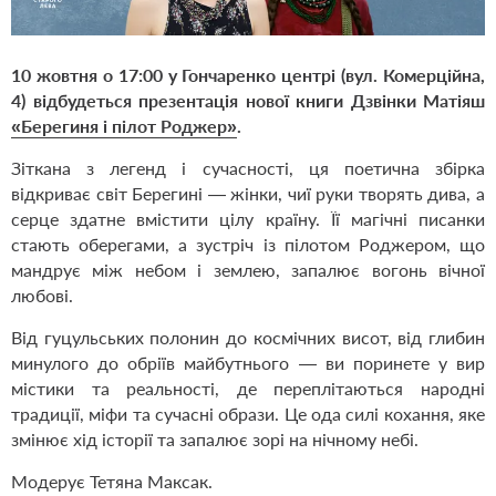
10 жовтня о 17:00 у Гончаренко центрі (вул. Комерційна,
4) відбудеться презентація нової книги Дзвінки Матіяш
«Берегиня і пілот Роджер»
.
Зіткана з легенд і сучасності, ця поетична збірка
відкриває світ Берегині — жінки, чиї руки творять дива, а
серце здатне вмістити цілу країну. Її магічні писанки
стають оберегами, а зустріч із пілотом Роджером, що
мандрує між небом і землею, запалює вогонь вічної
любові.
Від гуцульських полонин до космічних висот, від глибин
минулого до обріїв майбутнього — ви поринете у вир
містики та реальності, де переплітаються народні
традиції, міфи та сучасні образи. Це ода силі кохання, яке
змінює хід історії та запалює зорі на нічному небі.
Модерує Тетяна Максак.