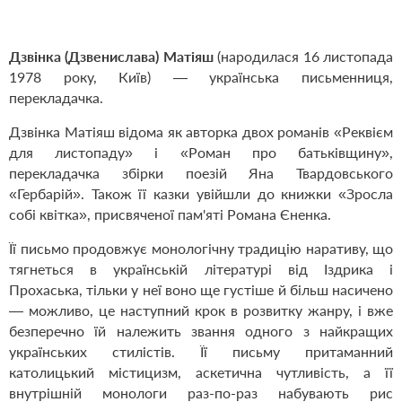
Дзвінка (Дзвенислава) Матіяш
(народилася 16 листопада
1978 року, Київ) — українська письменниця,
перекладачка.
Дзвінка Матіяш відома як авторка двох романів «Реквієм
для листопаду» і «Роман про батьківщину»,
перекладачка збірки поезій Яна Твардовського
«Гербарій». Також її казки увійшли до книжки «Зросла
собі квітка», присвяченої пам'яті Романа Єненка.
Її письмо продовжує монологічну традицію наративу, що
тягнеться в українській літературі від Іздрика і
Прохаська, тільки у неї воно ще густіше й більш насичено
— можливо, це наступний крок в розвитку жанру, і вже
безперечно їй належить звання одного з найкращих
українських стилістів. Її письму притаманний
католицький містицизм, аскетична чутливість, а її
внутрішній монологи раз-по-раз набувають рис