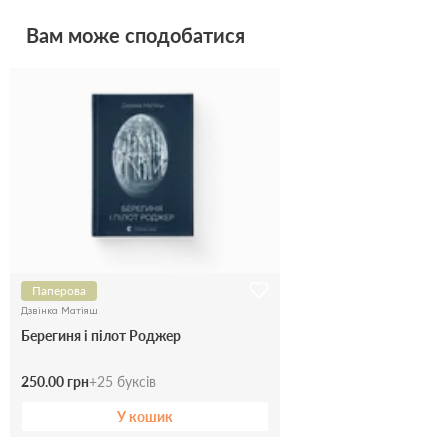
Вам може сподобатися
Паперова
Дзвінка Матіяш
Берегиня і пілот Роджер
250.00 грн
+
25
буксів
У кошик