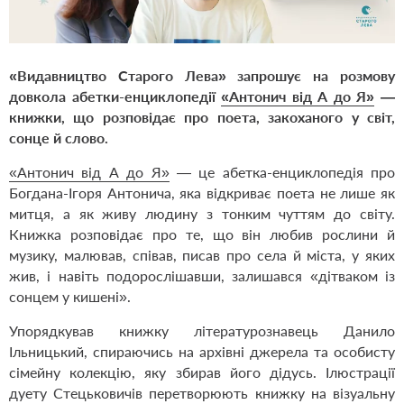
«Видавництво Старого Лева» запрошує на розмову
довкола абетки-енциклопедії
«Антонич від А до Я»
—
книжки, що розповідає про поета, закоханого у світ,
сонце й слово.
«Антонич від А до Я»
— це абетка-енциклопедія про
Богдана-Ігоря Антонича, яка відкриває поета не лише як
митця, а як живу людину з тонким чуттям до світу.
Книжка розповідає про те, що він любив рослини й
музику, малював, співав, писав про села й міста, у яких
жив, і навіть подорослішавши, залишався «дітваком із
сонцем у кишені».
Упорядкував книжку літературознавець Данило
Ільницький, спираючись на архівні джерела та особисту
сімейну колекцію, яку збирав його дідусь. Ілюстрації
дуету Стецьковичів перетворюють книжку на візуальну