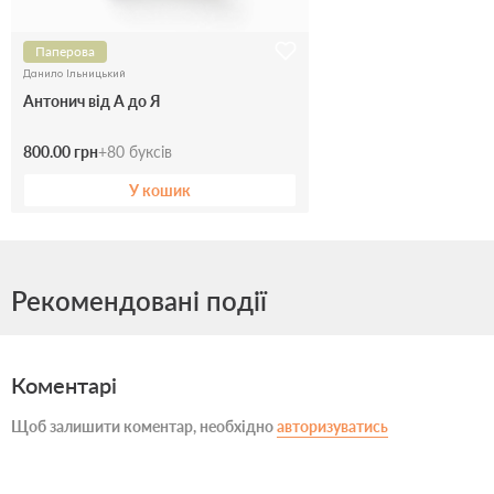
Паперова
Данило Ільницький
Антонич від А до Я
800.00 грн
+
80
буксів
У кошик
Рекомендовані події
Коментарі
Щоб залишити коментар, необхідно
авторизуватись