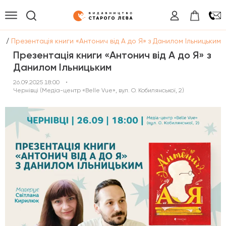
/
ії
Презентація книги «Антонич від А до Я» з Данилом Ільницьким
Презентація книги «Антонич від А до Я» з
Данилом Ільницьким
26.09.2025 18:00
•
Чернівці (Медіа-центр «Belle Vue», вул. О. Кобилянської, 2)