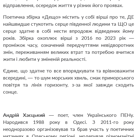
відправлення, осередок життя у різних його проявах.
Поетична збірка «Дещо» містить у собі вірші про те, ДЕ
найшвидше стукотить серце південної людини та ЩО це
серце здатне в собі нести впродовж відведених йому
років. Збірка охоплює вірші з 2016 по 2023 рік —
проміжок часу, означений передчуттями невідворотних
змін, переживанням великих втрат та потребою вчитися
жити і любити у зміненій реальності.
Єдине, що здатне то все впорядкувати та врівноважити
всередині, — то шум морських хвиль, смак приморського
повітря та лінія горизонту, з-за якої завжди сходить
сонце.
Андрій Хаєцький
— поет, член Українського ПЕНу.
Народився 1988 року в Одесі. З 2011-го року
неодноразово організовував та брав участь у поетичних
читаннях в Одеському регіоні, модерував різноманітні