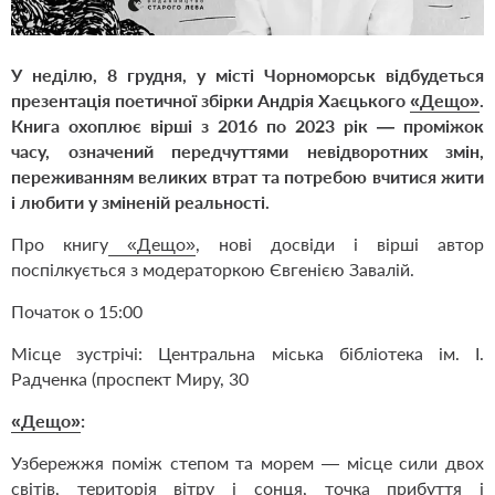
У неділю, 8 грудня, у місті Чорноморськ відбудеться
презентація поетичної збірки Андрія Хаєцького
«Дещо»
.
Книга охоплює вірші з 2016 по 2023 рік — проміжок
часу, означений передчуттями невідворотних змін,
переживанням великих втрат та потребою вчитися жити
і любити у зміненій реальності.
Про книгу
«Дещо»
, нові досвіди і вірші автор
поспілкується з модераторкою Євгенією Завалій.
Початок о 15:00
Місце зустрічі: Центральна міська бібліотека ім. І.
Радченка (проспект Миру, 30
«Дещо»
:
Узбережжя поміж степом та морем — місце сили двох
світів, територія вітру і сонця, точка прибуття і