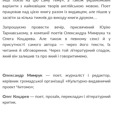
варіанти з найновіших творів англійською мовою. Поет
працював над цією книгу разом із видавцем, але пішов у
засвіти за кілька тижнів до виходу книги друком…
Запрошуємо провести вечір, присвячений Юрію
Тарнавському, в компанії поетів Олександра Мимрука та
Олега Коцарева. Але також в певному сенсі й у
присутності самого автора — через його тексти, їх
читання й обговорення. Через той літературний спадок,
який він залишив та про який і говоритимемо.
Олександр Мимрук
— поет, журналіст і редактор,
керівник громадської організації «Культурно-видавничий
проект Читомо»;
Олег Коцарев
— поет, прозаїк, перекладач і літературний
критик.