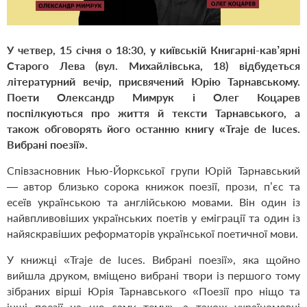
У четвер, 15 січня о 18:30, у київській Книгарні-кав’ярні
Старого Лева (вул. Михайлівська, 18) відбудеться
літературний вечір, присвячений Юрію Тарнавському.
Поети Олександр Мимрук і Олег Коцарев
поспілкуються про життя й тексти Тарнавського, а
також обговорять його останню книгу
«Traje de luces.
Вибрані поезії»
.
Співзасновник Нью-Йоркської групи Юрій Тарнавський
— автор близько сорока книжок поезії, прози, п’єс та
есеїв українською та англійською мовами. Він один із
найвпливовіших українських поетів у еміграції та один із
найяскравіших реформаторів української поетичної мови.
У книжці «Traje de luces. Вибрані поезії», яка щойно
вийшла друком, вміщено вибрані твори із першого тому
зібраних вірші Юрія Тарнавського «Поезії про ніщо та
інші поезії на цю саму тему», а також україномовні