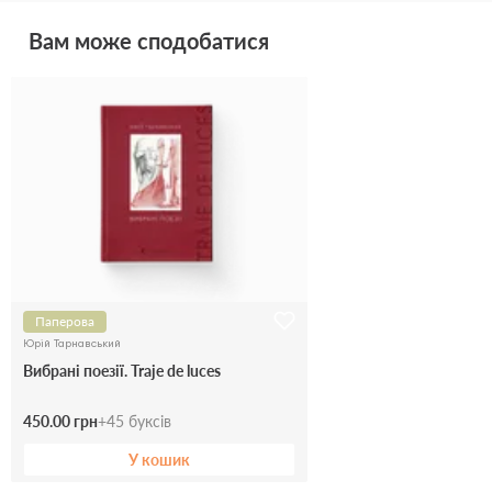
Вам може сподобатися
Паперова
Юрій Тарнавський
Вибрані поезії. Traje de luces
450.00 грн
+
45
буксів
У кошик