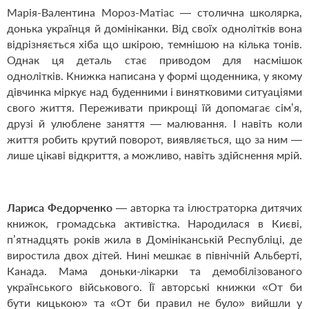
Марія-Валентина Мороз-Матіас — столична школярка,
донька українця й домініканки. Від своїх однолітків вона
відрізняється хіба що шкірою, темнішою на кілька тонів.
Однак ця деталь стає приводом для насмішок
однолітків. Книжка написана у формі щоденника, у якому
дівчинка міркує над буденними і винятковими ситуаціями
свого життя. Переживати прикрощі їй допомагає сім’я,
друзі й улюблене заняття — малювання. І навіть коли
життя робить крутий поворот, виявляється, що за ним —
лише цікаві відкриття, а можливо, навіть здійснення мрій.
Лариса Федорченко
— авторка та ілюстраторка дитячих
книжок, громадська активістка. Народилася в Києві,
п’ятнадцять років жила в Домініканській Республіці, де
виростила двох дітей. Нині мешкає в північній Альберті,
Канада. Мама доньки-лікарки та демобілізованого
українського військового. Її авторські книжки «От би
бути кицькою» та «От би правил не було» вийшли у