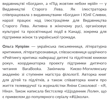
видавництві «Богдан», а «Під жовтим небом мрій» — у
Видавництві Старого Лева. Як ілюстраторка
співпрацювала з видавництвами «Богдан» і Юлії Сливки,
наразі працює над ілюстраціями для Видавництва
Старого Лева. Активна в жіночому русі, організовує
культурні та просвітницькі події в Канаді, зокрема для
підтримки жінок та української громади.
Ольга Купріян
— українська письменниця, літературна
критикиня, літературознавиця, співзасновниця щорічного
«Рейтингу критика: найкращі дитячі та підліткові книжки
року», координаторка проекту підтримки дитячого
читання BaraBooka. Закінчила Києво-Могилянську
академію зі ступенем магістра філології. Авторка книг
для дітей та підлітків, а також співавторка книги про
життя телеведучої та журналістки Яніни Соколової - «Я,
Ніна». Також написала бестселер «Щоденник Лоли», що
є приквелом до популярного серіалу «#Школа».