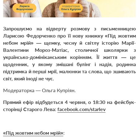
Запрошуємо на відверту розмову з письменницею
Ларисою Федорченко про її нову книжку
«Під жовтим
небом мрій»
— щемку, чесну й світлу історію Марії-
Валентини Мороз-Матіас, столичної школярки з
українсько-домініканським корінням. Її життя — це
щоденник, у якому змішані булінг і надія, родинна
підтримка й перші мрії, малюнки та слова, що зшивають
світ, який іноді не чує.
Модераторка — Ольга Купріян.
Прямий ефір відбудеться 4 червня, о 18:30 на фейсбук-
сторінці Старого Лева:
facebook.com/starlev
«Під жовтим небом мрій»
: