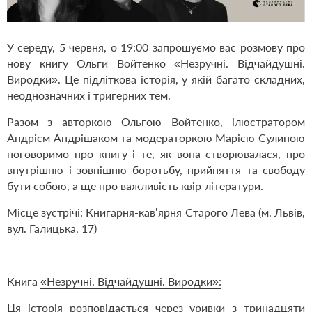
У середу, 5 червня, о 19:00 запрошуємо вас розмову про
нову книгу Ольги Войтенко
«Незручні. Відчайдушні.
Виродки»
. Це підліткова історія, у якій багато складних,
неоднозначних і тригерних тем.
Разом з авторкою Ольгою Войтенко, ілюстратором
Андрієм Андрішаком та модераторкою Марією Сулипою
поговоримо про книгу і те, як вона створювалася, про
внутрішню і зовнішню боротьбу, прийняття та свободу
бути собою, а ще про важливість квір-літератури.
Місце зустрічі: Книгарня-кав’ярня Старого Лева (м. Львів,
вул. Галицька, 17)
Книга
«Незручні. Відчайдушні. Виродки»:
Ця історія розповідається через уривки з тринадцяти