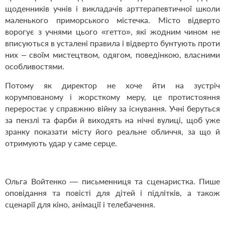
щоденників учнів і викладачів арттерапевтичної школи
маленького приморського містечка. Місто відверто
ворогує з учнями цього «гетто», які жодним чином не
вписуються в усталені правила і відверто бунтують проти
них – своїм мистецтвом, одягом, поведінкою, власними
особливостями.
Потому як директор не хоче йти на зустріч
корумпованому і жорсткому меру, це протистояння
переростає у справжню війну за існування. Учні беруться
за пензлі та фарби й виходять на нічні вулиці, щоб уже
зранку показати місту його реальне обличчя, за що й
отримують удар у саме серце.
Ольга Войтенко — письменниця та сценаристка. Пише
оповідання та повісті для дітей і підлітків, а також
сценарії для кіно, анімації і телебачення.