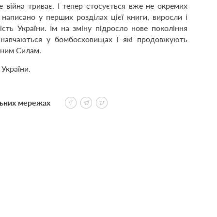
е війна триває. І тепер стосується вже не окремих
х написано у перших розділах цієї книги, виросли і
сть України. Їм на зміну підросло нове покоління
кі навчаються у бомбосховищах і які продовжують
йним Силам.
 України.
льних мережах