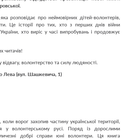
ровської.
яка розповідає про неймовірних дітей-волонтерів,
ти. Це історії про тих, хто з перших днів війни
України, хто виріс у часі випробувань і продовжує
х читачів!
 відвагу, волонтерство та силу людяності.
о Лева (вул. Шашкевича, 1)
, коли ворог захопив частину української території,
ся у волонтерському русі. Поряд із дорослими
ичезні добрі справи юні волонтери. Ця книга