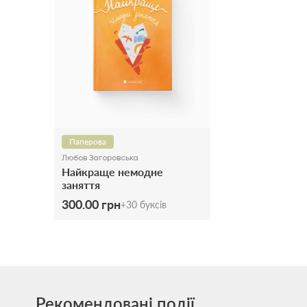
Паперова
Любов Загоровська
Найкраще немодне
заняття
300.00 грн
+
30
буксів
Рекомендовані події