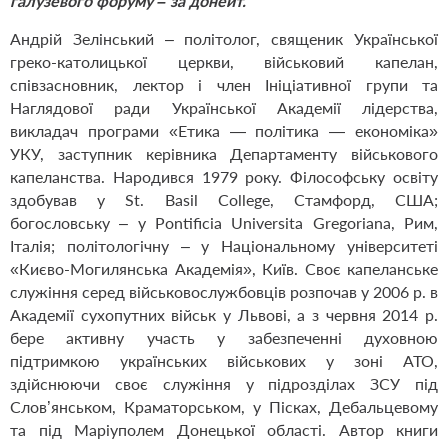
галузевого форуму – за донейт.
Андрій Зелінський – політолог, священик Української
греко-католицької церкви, військовий капелан,
співзасновник, лектор і член Ініціативної групи та
Наглядової ради Української Академії лідерства,
викладач програми «Етика — політика — економіка»
УКУ, заступник керівника Департаменту військового
капеланства. Народився 1979 року. Філософську освіту
здобував у St. Basil College, Стамфорд, США;
богословську – у Pontificia Universita Gregoriana, Рим,
Італія; політологічну – у Національному університеті
«Києво-Могилянська Академія», Київ. Своє капеланське
служіння серед військовослужбовців розпочав у 2006 р. в
Академії сухопутних військ у Львові, а з червня 2014 р.
бере активну участь у забезпеченні духовною
підтримкою українських військових у зоні АТО,
здійснюючи своє служіння у підрозділах ЗСУ під
Слов’янськом, Краматорськом, у Пісках, Дебальцевому
та під Маріуполем Донецької області. Автор книги