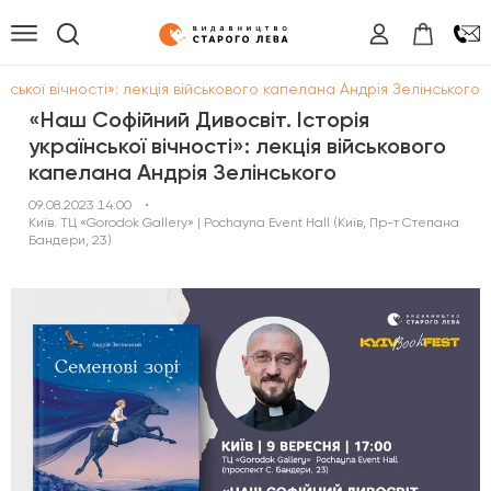
нської вічності»: лекція військового капелана Андрія Зелінського
«Наш Софійний Дивосвіт. Історія
української вічності»: лекція військового
капелана Андрія Зелінського
09.08.2023 14:00
•
Київ. ТЦ «Gorodok Gallery» | Pochayna Event Hall (Київ, Пр-т Степана
Бандери, 23)