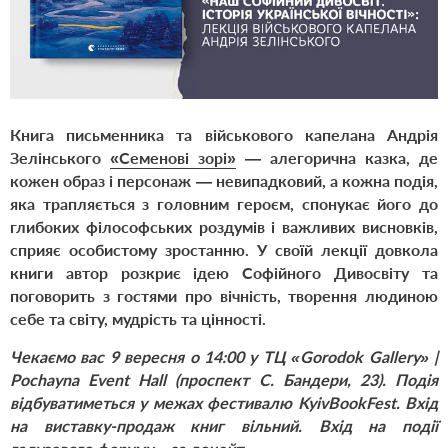
Книга письменника та військового капелана Андрія
Зелінського
«Семенові зорі»
— алегорична казка, де
кожен образ і персонаж — невипадковий, а кожна подія,
яка трапляється з головним героєм, спонукає його до
глибоких філософських роздумів і важливих висновків,
сприяє особистому зростанню. У своїй лекції довкола
книги автор розкриє ідею Софійного Дивосвіту та
поговорить з гостями про вічність, творення людиною
себе та світу, мудрість та цінності.
Чекаємо вас 9 вересня о 14:00 у ТЦ «Gorodok Gallery» |
Pochayna Event Hall (проспект С. Бандери, 23). Подія
відбуватиметься у межах фестивалю KyivBookFest. Вхід
на виставку-продаж книг вільний. Вхід на події