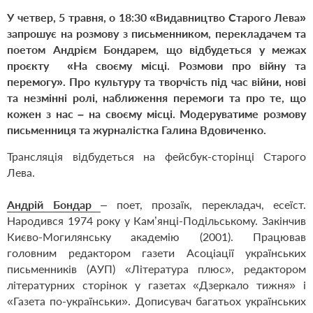
У четвер, 5 травня,
о 1
8:3
0
«Видавництво Старого Лева»
запрошує
на розмову з письменником, перекладачем та
поетом Андрієм
Бондарем, що відбудеться у межах
проєкту
«На своєму місці. Розмови про війну та
перемогу
».
Про
культуру та творчість під час війни, нові
та незмінні ролі,
наближення перемоги та про те, що
кожен з нас – на своєму місці. Модеруватиме розмову
письменниця та журналістка Галина Вдовиченко.
Трансляція відбудеться на
фейсбук-сторінці Старого
Лева
.
Андрій Бондар
– поет, прозаїк, перекладач, есеїст.
Народився 1974 року у Кам’янці-Подільському. Закінчив
Києво-Могилянську академію (2001). Працював
головним редактором газети Асоціації українських
письменників (АУП) «Література плюс», редактором
літературних сторінок у газетах «Дзеркало тижня» і
«Газета по-українськи». Дописувач багатьох українських