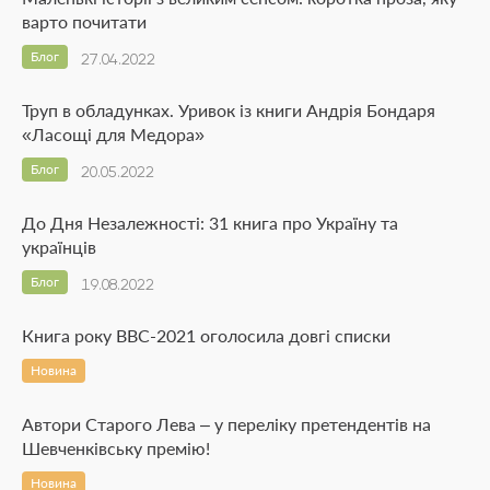
варто почитати
Блог
27.04.2022
Труп в обладунках. Уривок із книги Андрія Бондаря
«Ласощі для Медора»
Блог
20.05.2022
До Дня Незалежності: 31 книга про Україну та
українців
Блог
19.08.2022
Книга року BBC-2021 оголосила довгі списки
Новина
Автори Старого Лева – у переліку претендентів на
Шевченківську премію!
Новина