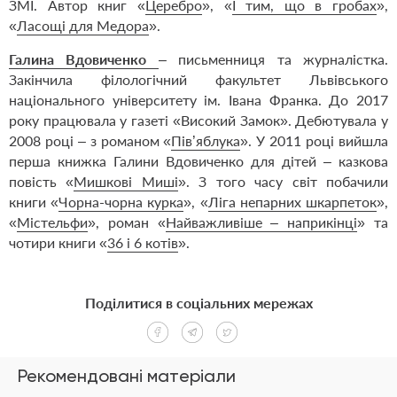
ЗМІ. Автор книг «
Церебро
», «
І тим, що в гробах
»,
«
Ласощі для Медора
».
Галина Вдовиченко
– письменниця та журналістка.
Закінчила філологічний факультет Львівського
національного університету ім. Івана Франка. До 2017
року працювала у газеті «Високий Замок». Дебютувала у
2008 році – з романом «
Пів’яблука
». У 2011 році вийшла
перша книжка Галини Вдовиченко для дітей – казкова
повість «
Мишкові Миші
». З того часу світ побачили
книги «
Чорна-чорна курка
», «
Ліга непарних шкарпеток
»,
«
Містельфи
», роман «
Найважливіше – наприкінці
» та
чотири книги «
36 і 6 котів
».
Поділитися в соціальних мережах
Рекомендовані матеріали