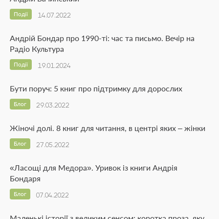
Події
14.07.2022
Андрій Бондар про 1990-ті: час та письмо. Вечір на
Радіо Культура
Події
19.01.2024
Бути поруч: 5 книг про підтримку для дорослих
Блог
29.03.2022
Жіночі долі. 8 книг для читання, в центрі яких – жінки
Блог
27.05.2022
«Ласощі для Медора». Уривок із книги Андрія
Бондаря
Блог
07.04.2022
Маленькі історії з великим сенсом: коротка проза, яку