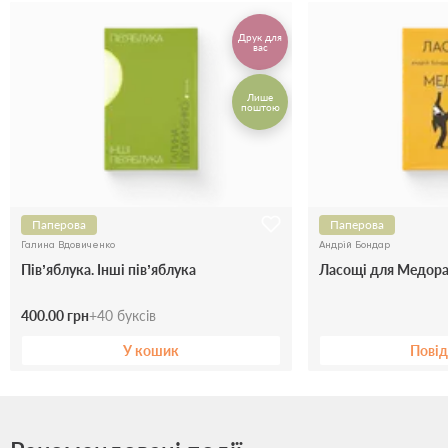
Друк для
вас
Лише
поштою
Паперова
Паперова
Галина Вдовиченко
Андрiй Бондар
Пів’яблука. Інші пів’яблука
Ласощі для Медор
400.00 грн
+
40
буксів
У кошик
Пові