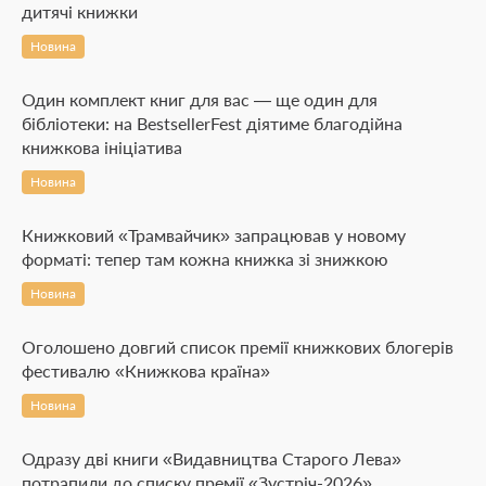
дитячі книжки
Новина
Один комплект книг для вас — ще один для
бібліотеки: на BestsellerFest діятиме благодійна
книжкова ініціатива
Новина
Книжковий «Трамвайчик» запрацював у новому
форматі: тепер там кожна книжка зі знижкою
Новина
Оголошено довгий список премії книжкових блогерів
фестивалю «Книжкова країна»
Новина
Одразу дві книги «Видавництва Старого Лева»
потрапили до списку премії «Зустріч-2026»