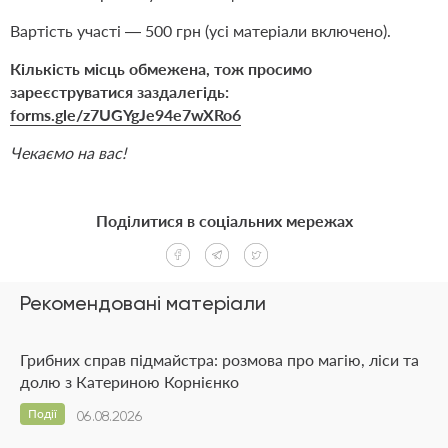
Вартість участі — 500 грн (усі матеріали включено).
Кількість місць обмежена, тож просимо
зареєструватися заздалегідь:
forms.gle/z7UGYgJe94e7wXRo6
Чекаємо на вас!
Поділитися в соціальних мережах
Рекомендовані матеріали
Грибних справ підмайстра: розмова про магію, ліси та
долю з Катериною Корнієнко
Події
06.08.2026