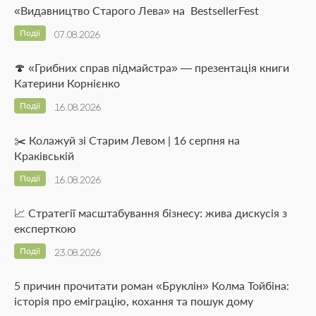
«Видавництво Старого Лева» на BestsellerFest
Події
07.08.2026
🍄 «Грибних справ підмайстра» — презентація книги
Катерини Корнієнко
Події
16.08.2026
✂️ Колажуй зі Старим Левом | 16 серпня на
Краківській
Події
16.08.2026
📈 Стратегії масштабування бізнесу: жива дискусія з
експерткою
Події
23.08.2026
5 причин прочитати роман «Бруклін» Колма Тойбіна:
історія про еміграцію, кохання та пошук дому