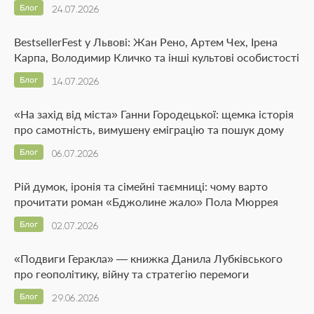
Блог
24.07.2026
BestsellerFest у Львові: Жан Рено, Артем Чех, Ірена
Карпа, Володимир Кличко та інші культові особистості
Блог
14.07.2026
«На захід від міста» Ганни Городецької: щемка історія
про самотність, вимушену еміграцію та пошук дому
Блог
06.07.2026
Рій думок, іронія та сімейні таємниці: чому варто
прочитати роман «Бджолине жало» Пола Мюррея
Блог
02.07.2026
«Подвиги Геракла» — книжка Данила Лубківського
про геополітику, війну та стратегію перемоги
Блог
29.06.2026