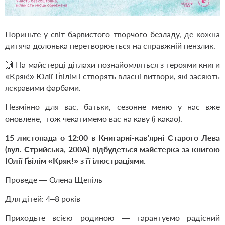
Пориньте у світ барвистого творчого безладу, де кожна
дитяча долонька перетворюється на справжній пензлик.
🙌 На майстерці дітлахи познайомляться з героями книги
«Кряк!» Юлії Ґвілім і створять власні витвори, які засяють
яскравими фарбами.
Незмінно для вас, батьки, сезонне меню у нас вже
оновлене, тож чекатимемо вас на каву (і какао).
15 листопада о 12:00 в Книгарні-кав’ярні Старого Лева
(вул. Стрийська, 200А) відбудеться майстерка за книгою
Юлії Ґвілім «Кряк!» з її ілюстраціями.
Проведе — Олена Щепіль
Для дітей: 4–8 років
Приходьте всією родиною — гарантуємо радісний