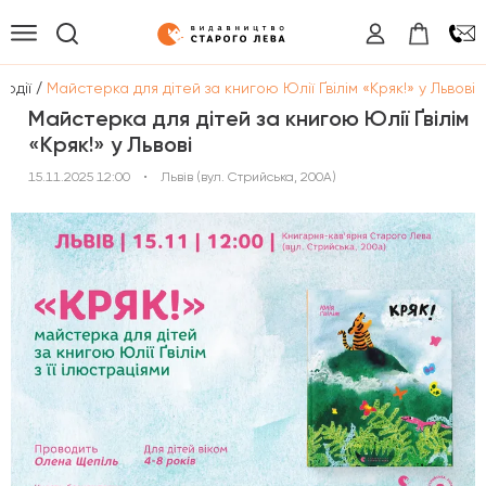
/
Події
Майстерка для дітей за книгою Юлії Ґвілім «Кряк!» у Львові
Майстерка для дітей за книгою Юлії Ґвілім
«Кряк!» у Львові
15.11.2025 12:00
•
Львів (вул. Стрийська, 200А)