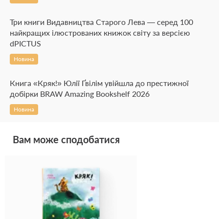
Три книги Видавництва Старого Лева — серед 100
найкращих ілюстрованих книжок світу за версією
dPICTUS
Новина
Книга «Кряк!» Юлії Ґвілім увійшла до престижної
добірки BRAW Amazing Bookshelf 2026
Новина
Вам може сподобатися