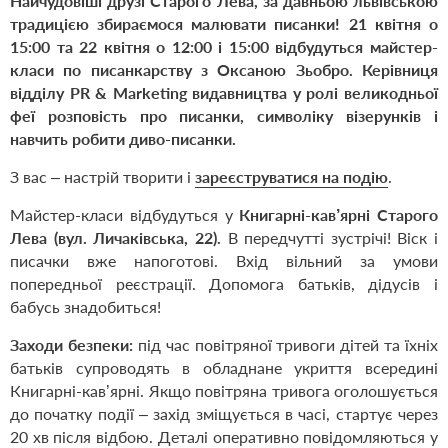
Найчудовіші друзі Старого Лева, за давньою львівською
традицією збираємося малювати писанки! 21 квітня о
15:00 та 22 квітня о 12:00 і 15:00 відбудуться майстер-
класи по писанкарству з Оксаною Зьобро. Керівниця
відділу
PR & Marketing видавництва у ролі великодньої
феї розповість про писанки, символіку візерунків і
навчить робити диво-писанки.
З вас – настрій творити і
зареєструватися на подію
.
Майстер-класи відбудуться
у
Книгарні-кав’ярні Старого
Лева (вул. Личаківська, 22).
В передчутті зустрічі! Віск і
писачки вже напоготові. Вхід вільний за умови
попередньої реєстрації. Допомога батьків, дідусів і
бабусь знадобиться!
Заходи безпеки:
під час повітряної тривоги дітей та їхніх
батьків супроводять в обладнане укриття всередині
К
нигарні-кав’ярні. Якщо повітряна тривога оголошується
до початку події – захід зміщується в часі, стартує через
20 хв після відбою. Деталі оперативно повідомляються у