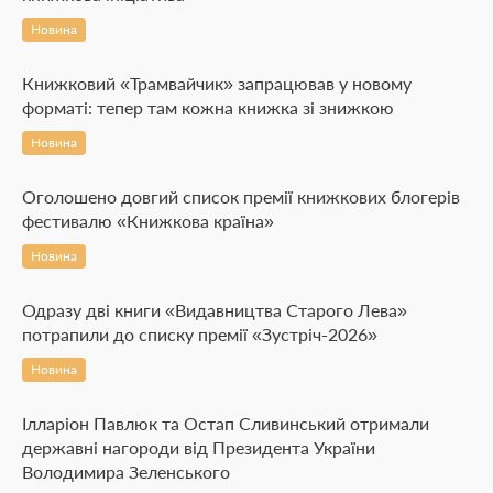
Новина
Книжковий «Трамвайчик» запрацював у новому
форматі: тепер там кожна книжка зі знижкою
Новина
Оголошено довгий список премії книжкових блогерів
фестивалю «Книжкова країна»
Новина
Одразу дві книги «Видавництва Старого Лева»
потрапили до списку премії «Зустріч-2026»
Новина
Ілларіон Павлюк та Остап Сливинський отримали
державні нагороди від Президента України
Володимира Зеленського