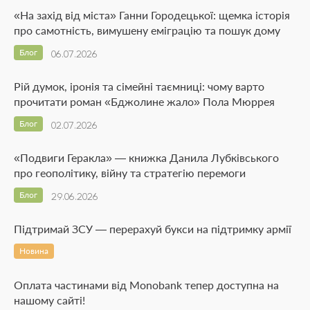
«На захід від міста» Ганни Городецької: щемка історія
про самотність, вимушену еміграцію та пошук дому
Блог
06.07.2026
Рій думок, іронія та сімейні таємниці: чому варто
прочитати роман «Бджолине жало» Пола Мюррея
Блог
02.07.2026
«Подвиги Геракла» — книжка Данила Лубківського
про геополітику, війну та стратегію перемоги
Блог
29.06.2026
Підтримай ЗСУ — перерахуй букси на підтримку армії
Новина
Оплата частинами від Monobank тепер доступна на
нашому сайті!