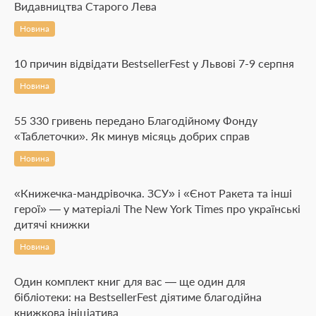
Видавництва Старого Лева
Новина
10 причин відвідати BestsellerFest у Львові 7-9 серпня
Новина
55 330 гривень передано Благодійному Фонду
«Таблеточки». Як минув місяць добрих справ
Новина
«Книжечка-мандрівочка. ЗСУ» і «Єнот Ракета та інші
герої» — у матеріалі The New York Times про українські
дитячі книжки
Новина
Один комплект книг для вас — ще один для
бібліотеки: на BestsellerFest діятиме благодійна
книжкова ініціатива