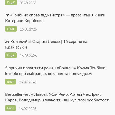
Події
08.08.2026
🍄 «Грибних справ підмайстра» — презентація книги
Катерини Корнієнко
Події
16.08.2026
✂️ Колажуй зі Старим Левом | 16 серпня на
Краківській
Події
16.08.2026
5 причин прочитати роман «Бруклін» Колма Тойбіна:
історія про еміграцію, кохання та пошук дому
Блог
24.07.2026
BestsellerFest у Львові: Жан Рено, Артем Чех, Ірена
Карпа, Володимир Кличко та інші культові особистості
Блог
14.07.2026