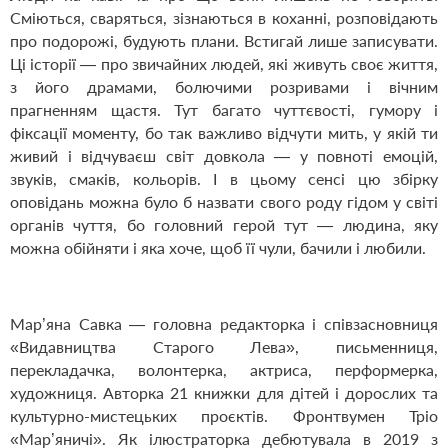
Сміються, сваряться, зізнаються в коханні, розповідають
про подорожі, будують плани. Встигай лише записувати.
Ці історії — про звичайних людей, які живуть своє життя,
з його драмами, болючими розривами і вічним
прагненням щастя. Тут багато чуттєвості, гумору і
фіксації моменту, бо так важливо відчути мить, у якій ти
живий і відчуваєш світ довкола — у повноті емоцій,
звуків, смаків, кольорів. І в цьому сенсі цю збірку
оповідань можна було б назвати свого роду гідом у світі
органів чуття, бо головний герой тут — людина, яку
можна обійняти і яка хоче, щоб її чули, бачили і любили.
Мар’яна Савка — головна редакторка і співзасновниця
«Видавництва Старого Лева», письменниця,
перекладачка, волонтерка, актриса, перформерка,
художниця. Авторка 21 книжки для дітей і дорослих та
культурно-мистецьких проєктів. Фронтвумен Тріо
«Мар’яничі». Як ілюстраторка дебютувала в 2019 з