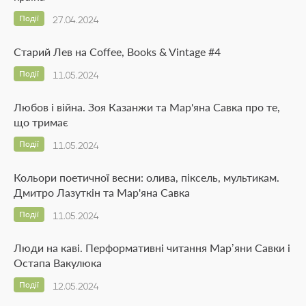
Події
27.04.2024
Старий Лев на Coffee, Books & Vintage #4
Події
11.05.2024
Любов і війна. Зоя Казанжи та Мар'яна Савка про те,
що тримає
Події
11.05.2024
Кольори поетичної весни: олива, піксель, мультикам.
Дмитро Лазуткін та Мар'яна Савка
Події
11.05.2024
Люди на каві. Перформативні читання Марʼяни Савки і
Остапа Вакулюка
Події
12.05.2024