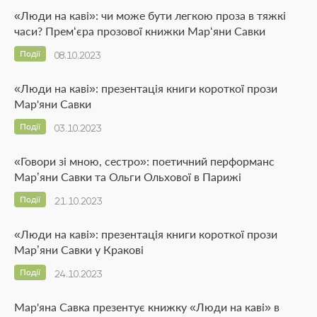
«Люди на каві»: чи може бути легкою проза в тяжкі
часи? Прем‘єра прозової книжки Мар‘яни Савки
Події
08.10.2023
«Люди на каві»: презентація книги короткої прози
Мар'яни Савки
Події
03.10.2023
«Говори зі мною, сестро»: поетичний перформанс
Мар’яни Савки та Ольги Ольхової в Парижі
Події
21.10.2023
«Люди на каві»: презентація книги короткої прози
Мар’яни Савки у Кракові
Події
24.10.2023
Мар'яна Савка презентує книжку «Люди на каві» в