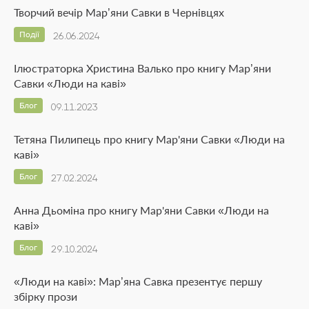
Творчий вечір Мар’яни Савки в Чернівцях
Події
26.06.2024
Ілюстраторка Христина Валько про книгу Мар’яни
Савки «Люди на каві»
Блог
09.11.2023
Тетяна Пилипець про книгу Мар'яни Савки «Люди на
каві»
Блог
27.02.2024
Анна Дьоміна про книгу Мар'яни Савки «Люди на
каві»
Блог
29.10.2024
«Люди на каві»: Мар’яна Савка презентує першу
збірку прози