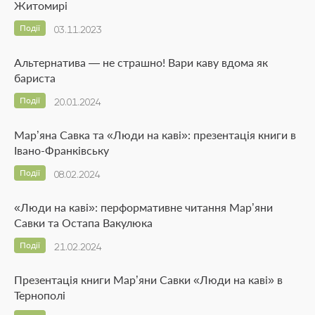
Житомирі
Події
03.11.2023
Альтернатива — не страшно! Вари каву вдома як
бариста
Події
20.01.2024
Мар’яна Савка та «Люди на каві»: презентація книги в
Івано-Франківську
Події
08.02.2024
«Люди на каві»: перформативне читання Мар’яни
Савки та Остапа Вакулюка
Події
21.02.2024
Презентація книги Мар’яни Савки «Люди на каві» в
Тернополі