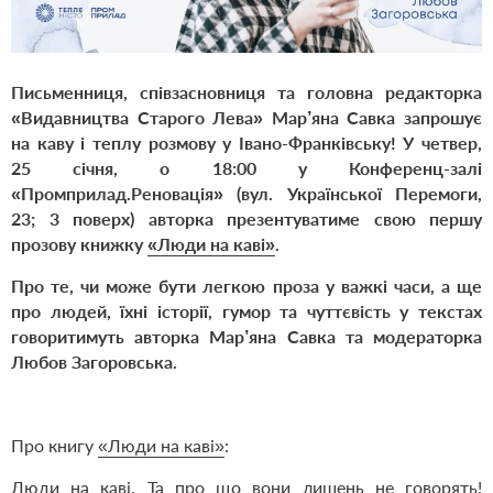
Письменниця, співзасновниця та головна редакторка
«Видавництва Старого Лева» Мар’яна Савка запрошує
на каву і теплу розмову у Івано-Франківську! У четвер,
25 січня, о 18:00 у Конференц-залі
«Промприлад.Реновація» (вул. Української Перемоги,
23; 3 поверх) авторка презентуватиме свою першу
прозову книжку
«Люди на каві»
.
Про те, чи може бути легкою проза у важкі часи, а ще
про людей, їхні історії, гумор та чуттєвість у текстах
говоритимуть авторка Мар’яна Савка та модераторка
Любов Загоровська.
Про книгу
«Люди на каві»
:
Люди на каві. Та про що вони лишень не говорять!