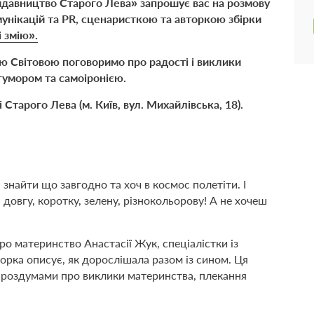
Видавництво Старого Лева» запрошує вас на розмову
унікацій та PR, сценаристкою та авторкою збірки
 змію».
 Світовою поговоримо про радості і виклики
 гумором та самоіронією.
 Старого Лева (м. Київ, вул. Михайлівська, 18).
 знайти що завгодно та хоч в космос полетіти. І
, довгу, коротку, зелену, різнокольорову! А не хочеш
ро материнство Анастасії Жук, спеціалістки із
торка описує, як дорослішала разом із сином. Ця
 роздумами про виклики материнства, плекання