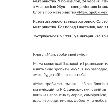
материнства. У понеділок, 24 червня, «
з Анастасією Жук — спеціалісткою із ком
блогів про материнство
«Мам, зроби мені
Разом авторкою та модераторкою Славою
материнства. Без порад і настанов, але з
Зустрічаємося о 19:00, у Книгарні-кав’ярні
Книга
«Мам, зроби мені змію»:
Мама може все! Заспокоїти і розвеселити,
навіть змію зробити. Яку? Та яку завгодно
змію, буде тобі зірочка з неба!
«Мам, зроби мені змію»
— збірка блогів п
комунікацій та PR, сценаристки, у якій ав
книжка наповнена гумором, самоіронією,
щасливого дитинства, доброту та любов.