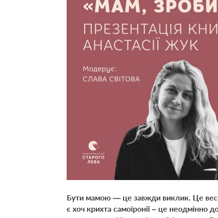
Бути мамою — це завжди виклик. Це весе
є хоч крихта самоіронії – це неодмінно д