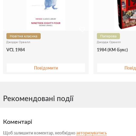
Новітня класика
Паперова
Джордж Орвелл
Джордж Орвелл
VCL 1984
1984 (КМ-Букс)
Повідомити
Пові
Рекомендовані події
Коментарі
Щоб залишити коментар, необхідно
авторизуватись