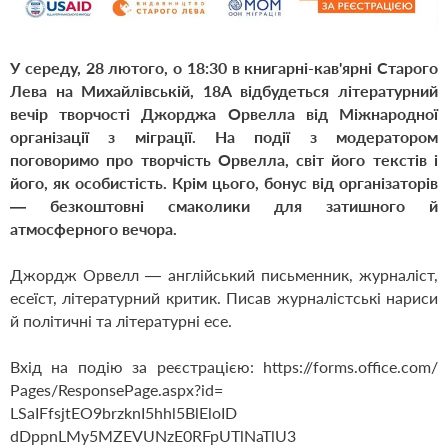
У середу, 28 лютого, о 18:30 в книгарні-кав'ярні Старого
Лева на Михайлівській, 18А відбудеться літературний
вечір творчості Джорджа Орвелла від Міжнародної
організації з
міграції. На події з модератором
поговоримо про творчість Орвелла, світ його текстів і
його, як особистість. Крім цього, бонус від організаторів
— безкоштовні смаколики для затишного й
атмосферного вечора.
Джордж Орвелл — англійський письменник, журналіст,
есеїст, літературний критик. Писав журналістські нариси
й політичні та літературні есе.
Вхід на подію за реєстрацією:
https://forms.office.com/
Pages/ResponsePage.aspx?id=
LSaIFfsjtEO9brzknI5hhl5BlEloID
dDppnLMy5MZEVUNzE0RFpUTlNaTlU3