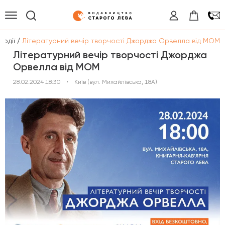
/
Події
Літературний вечір творчості Джорджа Орвелла від МОМ
Літературний вечір творчості Джорджа
Орвелла від МОМ
28.02.2024 18:30
•
Київ (вул. Михайлівська, 18А)