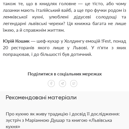
також те, що в книдлях головне — це тісто, або чому
лазанки мають італійський вайб, а ще про фучки родом із
лемківської кухні, улюблені дідусеві солодощі та
легендарні львівські черехи? Ця книжка багата не лише
їжею, а й справжнім життям.
Юрій Кошик
— шеф-кухар у Холдингу емоцій !Fest, понад
20 ресторанів якого лише у Львові. У п'яти з яких
попрацював, і до більшості був дотичний.
Поділитися в соціальних мережах
Рекомендовані матеріали
Про кухню як живу традицію і досвід її дослідження:
зустріч з Маріанною Душар та книгою «Львівська
кухня»