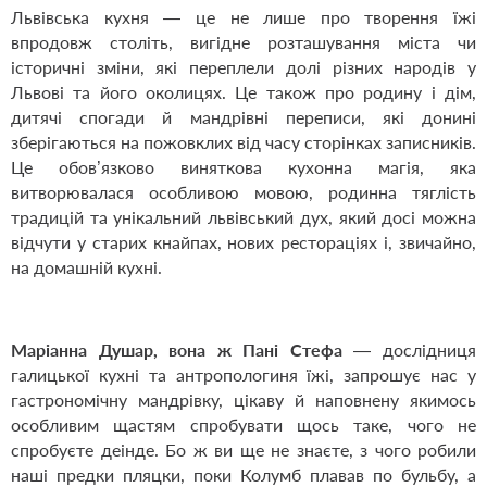
Львівська кухня — це не лише про творення їжі
впродовж століть, вигідне розташування міста чи
історичні зміни, які переплели долі різних народів у
Львові та його околицях. Це також про родину і дім,
дитячі спогади й мандрівні переписи, які донині
зберігаються на пожовклих від часу сторінках записників.
Це обов’язково виняткова кухонна магія, яка
витворювалася особливою мовою, родинна тяглість
традицій та унікальний львівський дух, який досі можна
відчути у старих кнайпах, нових рестораціях і, звичайно,
на домашній кухні.
Маріанна Душар, вона ж Пані Стефа
— дослідниця
галицької кухні та антропологиня їжі, запрошує нас у
гастрономічну мандрівку, цікаву й наповнену якимось
особливим щастям спробувати щось таке, чого не
спробуєте деінде. Бо ж ви ще не знаєте, з чого робили
наші предки пляцки, поки Колумб плавав по бульбу, а