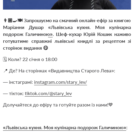
👨🏼‍🍳🍽 Запрошуємо на смачний онлайн-ефір за книгою
Маріанни Душар
«Львівська кухня. Моя кулінарна
подорож Галичиною»
. Шеф-кухар Юрій Кошик наживо
готуватиме справжні львівські книдлі за рецептом зі
сторінок видання 😋
🗓 Коли? 22 січня о 18:00
📍 Де? На сторінках «Видавництва Старого Лева»:
— інстаграмі:
instagram.com/stary_lev/
— тікток:
tiktok.com/@stary_lev
Долучайтеся до ефіру та готуйте разом із нами!💙
«Львівська кухня. Моя кулінарна подорож Галичиною»
: