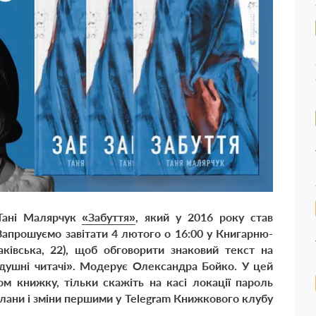
 Тані Малярчук
«Забуття»
, який у 2016 року став
апрошуємо завітати 4 лютого о 16:00 у Книгарню-
аківська, 22), щоб обговорити знаковий текст на
душні читачі». Модерує Олександра Бойко. У цей
м книжку, тільки скажіть на касі локації пароль
плани і зміни першими у
Telegram Книжкового клубу