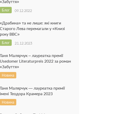
«Забуття»
Блог
09.12.2022
«Драбина» та не лише: які книги
Старого Лева перемагали у «Книзі
року BBC»
Блог
21.12.2023
Таня Малярчук – лауреатка премії
Usedomer Literaturpreis 2022 за роман
«Забуття»
Новина
Таня Малярчук — лауреатка премії
імені Теодора Крамера 2023
Новина