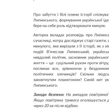
Про забуття і білі плями історії спілкув
Липинського, формування української іде
бере на себе роль відтворювати минуле.
Авторка вкладає розповідь про Липинсь
сучасниці, котра досліджує старі газети,
минулого, яке вирізали з її історії, як з
подій В’ячеслав Липинський, українс
невдалий політик, засновник українсько
життя – це суцільний рухом проти вітру, 
поглинає все, зрівнюючи у бездонному
політичних злочинців? Скільки людс
заковтнутим планктоном? Синій кит ук
Липинського.
Заходи безпеки:
На випадок повітряної 
Якщо повітряна тривога оголошується до
через 20 хв після відбою.