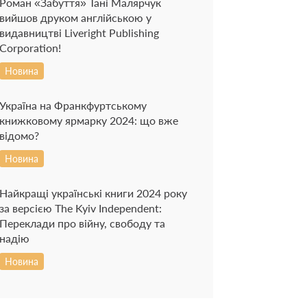
Роман «Забуття» Тані Малярчук
вийшов друком англійською у
видавництві Liveright Publishing
Corporation!
Новина
Україна на Франкфуртському
книжковому ярмарку 2024: що вже
відомо?
Новина
Найкращі українські книги 2024 року
за версією The Kyiv Independent:
Переклади про війну, свободу та
надію
Новина