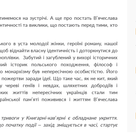
атимемося на зустрічі. А ще про постать В’ячеслава
нтичності та виклики, що постають перед тими, хто
кого в уста молодої жінки, героїні роману, нашої
 щоб віднайти власну ідентичність і доторкнутися до
 кіноплівки. Забутий і загублений у вихорі історичних
ький історик польського походження, філософ і
го монархізму був непересічною особистістю. Його
пожертви заради ідеї. Що таке час, як не кит, який
 череві геніїв і невдах, шляхетних добродіїв і
ьких життів непересічних українців стали тим
раїнської пам’яті поживився і життям В’ячеслава
тривоги у Книгарні-кав’ярні є обладнане укриття.
 початку події – захід зміщується в часі, стартує