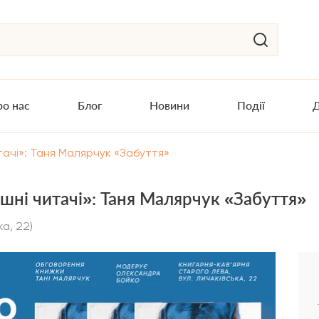
о нас
Блог
Новини
Події
Д
тачі»: Таня Малярчук «Забуття»
ні читачі»: Таня Малярчук «Забуття»
ка, 22)