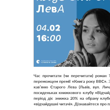
Час прочитати (чи перечитати) роман
переможцем премії «Книга року ВВС». З
кав’яню Старого Лева (Львів, вул. Лич
посиденьках книжкового клубу «Відчай
період діє знижка 20% на обрану клубо
«відчайдушні читачі». Дізнавайтеся про 
.