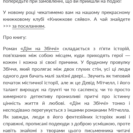
попередьте при замовленні, що ви прийшли на подію!
У новому році чекатимемо вам на нашому прекрасному
книжковому клубі «Книжкове сяйво». А чай знайдете
>>>
за посиланням
.
Про книгу:
Роман
«Дім на Збіччі»
складається з п'яти історій,
пов'язаних між собою місцем, куди приходять герої —
кожен і кожна зі своєї причини. У брудному провулку
Збіччя, який пролягає між двох глухих стін, усі ці люди
одного дня бачать малі залізні двері... Звучить як типовий
початок містичної історії, але ж це Девід Мітчелл, і його
талант вирощує на ґрунті чи то саспенсу, чи то просто
химерного детективу пронизливі притчі про істинну
цінність життя й любові. «Дім на Збіччі» тонко і
несподівано перегукується з іншими романами Мітчелла.
Як завжди, люди в його фентезійних історіях живі і
справжні, прописані подекуди з доброю усмішкою, проте
навіть знайомі з творами цього письменника читачі