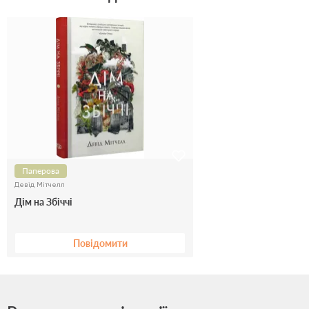
Паперова
Девід Мітчелл
Дім на Збіччі
Повідомити