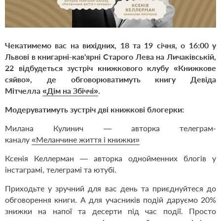
Чекатимемо вас на вихідних, 18 та 19 січня, о 16:00 у
Львові в книгарні-кав'ярні Старого Лева на Личаківській,
22 відбудеться зустріч книжкового клубу «Книжкове
сяйво», де обговорюватимуть книгу Девіда
Мітчелла
«Дім на Збіччі»
.
Модеруватимуть зустріч дві книжкові блогерки:
Милана Кулинич — авторка телеграм-
каналу
«Меланчине життя і книжки»
Ксенія Келлерман — авторка однойменних блогів у
інстаграмі, телеграмі та ютубі.
Приходьте у зручний для вас день та приєднуйтеся до
обговорення книги. А для учасників подій даруємо 20%
знижки на напої та десерти під час події. Просто