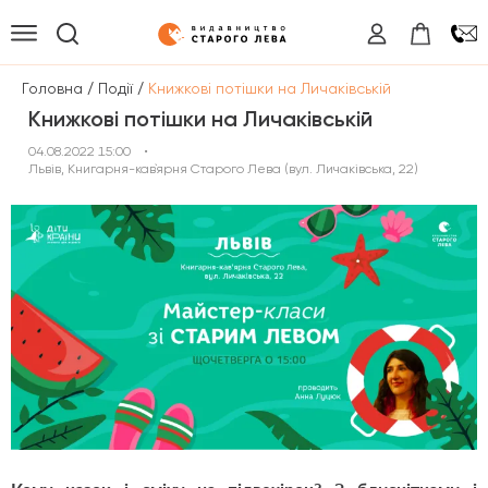
/
/
Головна
Події
Книжкові потішки на Личаківській
Книжкові потішки на Личаківській
04.08.2022 15:00
•
Львів, Книгарня-кав`ярня Старого Лева (вул. Личаківська, 22)