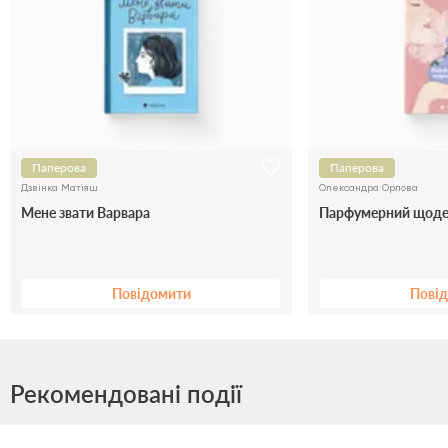
Паперова
Паперова
Дзвінка Матіяш
Олександра Орлова
Мене звати Варвара
Парфумерний щоде
Повідомити
Пові
Рекомендовані події