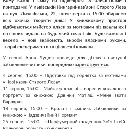
Кому казок і сміху на підвечірок? З блискітками і
пригодами! У львівській Книгарні-кав’ярні Старого Лева
на вул. Личаківська, 22, щочетверга о 15:00 збираємо
всіх охочих творити дива! У книжковому просторі
відбуваються майстер-класи за мотивами пізнавальних і
потішних видань на будь-який смак і вік. Буде казково і
весело – нові знайомста, вироби власними руками,
творчі експерименти та цікавезні книжки.
У серпні Анна Луцюк проведе для дітлахів наступні
забавлянки-читанки,
попередньо
зареєструйтеся
.
4 серпня, 15:00
–
Підставки під горнятка за мотивами
«Нові казки Старого Лева»
.
11 серпня, 15:00
–
Майстер-клас зі створення колажного
портрету за книжкою Дзвінки Матіяш «Мене звати
Варвара»
.
18 серпня, 15:00
–
Крилаті і сміливі. Забавлянки за
книжкою «Надзвичайний Норман»
.
25 серпня, 15:00
–
«Парфумерний щоденник Зої» і твій.
Кольорові аромати і їхні секрети
.