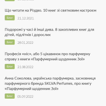
Що читати на Різдво. 10 книг зі святковим настроєм
Блог
21.12.2021
Подорожі у часі й інші дива. 8 захопливих книг для
дітей, підлітків і дорослих
Блог
28.01.2022
Професія «ніс», або 5 цікавинок про парфумерну
справу з книги «Парфумерний щоденник Зої»
Блог
21.08.2022
Анна Соколова, українська парфумерка, засновниця
парфумерного бренда SKLVA Perfumes, про книгу
«Парфумерний щоденник Зої»
Блог
05.09.2022