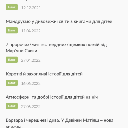
Блог
12.12.2021
Мандруємо у дивовижні світи з книгами для дітей
Блог
11.04.2022
7 пророчих/життєствердних/щемких поезій від
Мар’яни Савки
Блог
27.04.2022
Короткі й захопливі історії для дітей
Блог
16.06.2022
Атмосферні та добрі історії для дітей на ніч
Блог
27.06.2022
Варвара і черешневі дива. У Дзвінки Матіяш – нова
книжка!