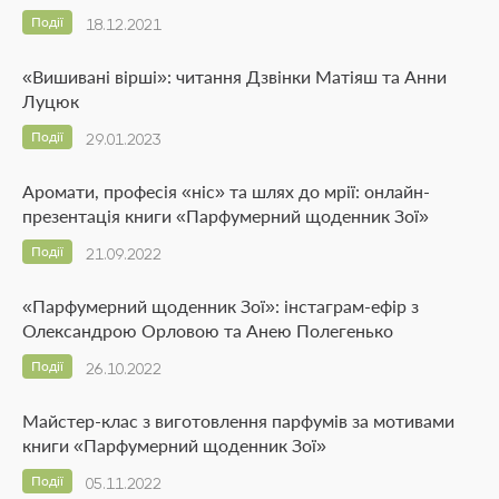
Події
18.12.2021
«Вишивані вірші»: читання Дзвінки Матіяш та Анни
Луцюк
Події
29.01.2023
Аромати, професія «ніс» та шлях до мрії: онлайн-
презентація книги «Парфумерний щоденник Зої»
Події
21.09.2022
«Парфумерний щоденник Зої»: інстаграм-ефір з
Олександрою Орловою та Анею Полегенько
Події
26.10.2022
Майстер-клас з виготовлення парфумів за мотивами
книги «Парфумерний щоденник Зої»
Події
05.11.2022