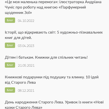
«Це моя маленька перемога»: ілюстраторка Андріана
Чуніс про роботу над книгою «Парфумерний
щоденник Зої»
Блог
04.10.2022
Історії, що відкривають світ: 5 художньо-пізнавальних
книг для дітей.
Блог
03.04.2023
Дітям і батькам. Книжки для спільних читань!
Блог
21.05.2021
Книжкові подарунки під подушку та ялинку. 10 ідей
від Старого Лева
Блог
08.12.2021
День народження Старого Лева. Уривок із книги «Нові
казки Старого Лева»