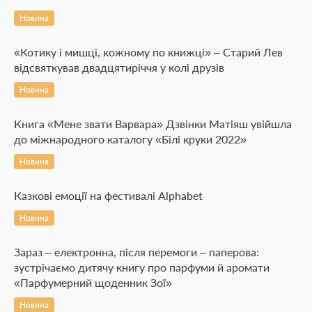
Новина
«Котику і мишці, кожному по книжці» – Старий Лев
відсвяткував двадцятиріччя у колі друзів
Новина
Книга «Мене звати Варвара» Дзвінки Матіяш увійшла
до міжнародного каталогу «Білі круки 2022»
Новина
Казкові емоції на фестивалі Alphabet
Новина
Зараз – електронна, після перемоги – паперова:
зустрічаємо дитячу книгу про парфуми й аромати
«Парфумерний щоденник Зої»
Новина