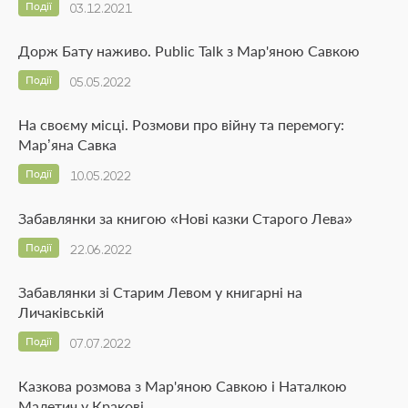
Події
03.12.2021
Дорж Бату наживо. Public Talk з Мар'яною Савкою
Події
05.05.2022
На своєму місці. Розмови про війну та перемогу:
Мар’яна Савка
Події
10.05.2022
Забавлянки за книгою «Нові казки Старого Лева»
Події
22.06.2022
Забавлянки зі Старим Левом у книгарні на
Личаківській
Події
07.07.2022
Казкова розмова з Мар'яною Савкою і Наталкою
Малетич у Кракові