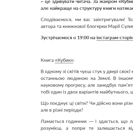
– це здивувати читача. За жанром «Куби
але найкраще на структуру книги натякає
Сподіваємося, ми вас заінтригували! 
автора та книжкової блогерки Марії Сули
Зустрічаємося о 19:00 на
інстаграм-сторі
Книга
«Кубик»
:
В одному зі світів чуєш стук у двері своє
останньою людиною на Землі. В іншому
науковому прогресу, але занедбує пам’я
тобі один із двох варіантів майбутнього,
Що поєднує ці світи? Чи дійсно вони різн
але в різні періоди?
Ламається годинник — і здається, що ла
розумієш, а попри те залишається в