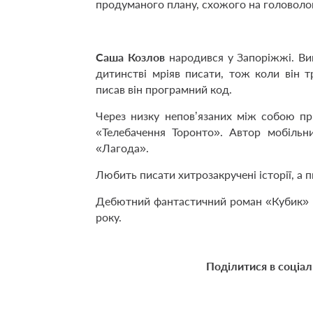
продуманого плану, схожого на головолом
Саша Козлов
народився у Запоріжжі. Ви
дитинстві мріяв писати, тож коли він т
писав він програмний код.
Через низку неповʼязаних між собою при
«Телебачення Торонто». Автор мобільни
«Лагода».
Любить писати хитрозакручені історії, а 
Дебютний фантастичний роман «Кубик» 
року.
Поділитися в соціа