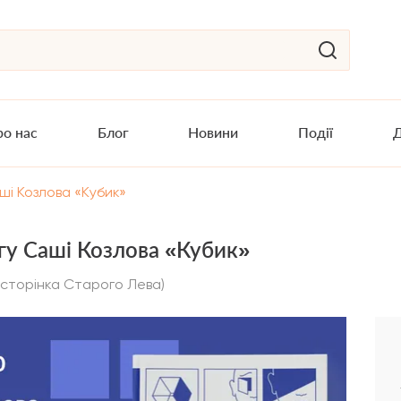
о нас
Блог
Новини
Події
Д
ші Козлова «Кубик»
гу Саші Козлова «Кубик»
сторінка Старого Лева)