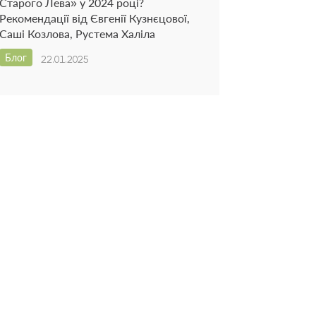
Старого Лева» у 2024 році?
Рекомендації від Євгенії Кузнєцової,
Саші Козлова, Рустема Халіла
Блог
22.01.2025