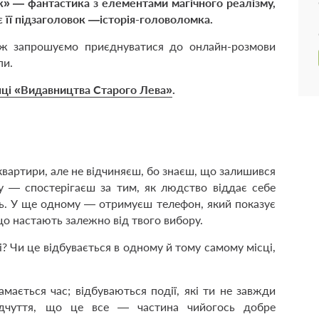
к» — фантастика з елементами магічного реалізму,
 її підзаголовок —історія-головоломка.
Тож запрошуємо приєднуватися до онлайн-розмови
пи.
нці «Видавництва Старого Лева»
.
ї квартири, але не відчиняєш, бо знаєш, що залишився
 — спостерігаєш за тим, як людство віддає себе
ть. У ще одному — отримуєш телефон, який показує
 що настають залежно від твого вибору.
і? Чи це відбувається в одному й тому самому місці,
мається час; відбуваються події, які ти не завжди
ідчуття, що це все — частина чийогось добре