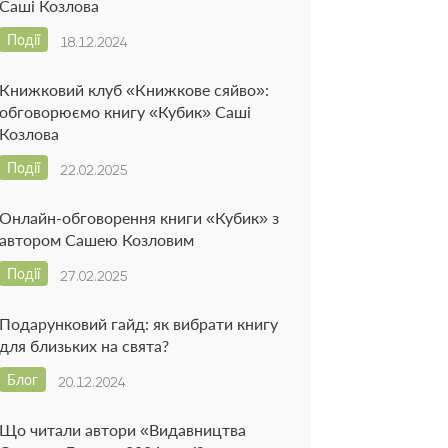
Саші Козлова
Події
18.12.2024
Книжковий клуб «Книжкове сяйво»:
обговорюємо книгу «Кубик» Саші
Козлова
Події
22.02.2025
Онлайн-обговорення книги «Кубик» з
автором Сашею Козловим
Події
27.02.2025
Подарунковий гайд: як вибрати книгу
для близьких на свята?
Блог
20.12.2024
Що читали автори «Видавництва