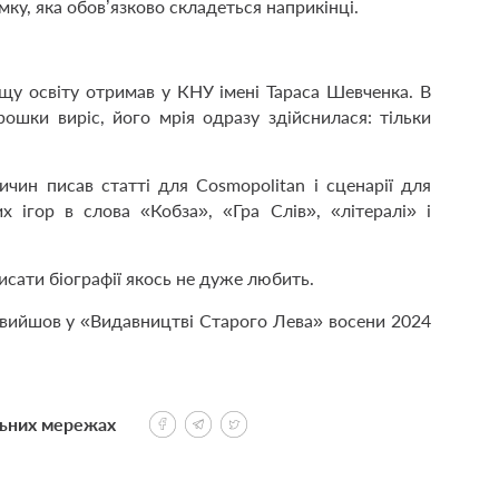
ку, яка обов’язково складеться наприкінці.
щу освіту отримав у КНУ імені Тараса Шевченка. В
рошки виріс, його мрія одразу здійснилася: тільки
чин писав статті для Cosmopolitan і сценарії для
х ігор в слова «Кобза», «Гра Слів», «літералі» і
писати біографії якось не дуже любить.
вийшов у «Видавництві Старого Лева» восени 2024
льних мережах