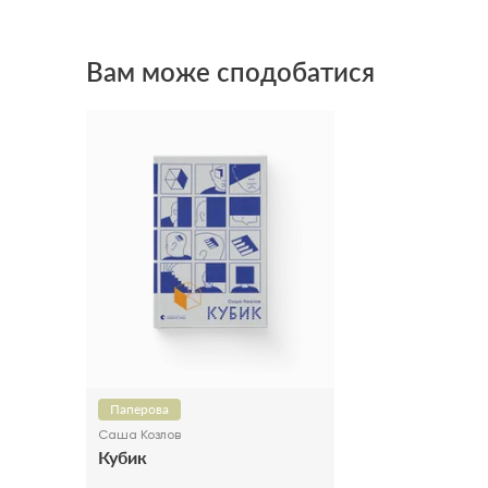
Вам може сподобатися
Паперова
Саша Козлов
Кубик