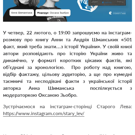
У четвер, 22 лютого, о 19:00 запрошуємо на інстаграм-
розмову про книгу Анни та Андрія Шманських
«501
факт, який треба знати…з історії України»
. У своїй книзі
автори розповідають про історію України живо та
динамічно, у форматі коротких цікавих фактів, які
об’єднані за хронологією. Про роботу над книгою,
відбір фактажу, цільову аудиторію, а ще про кумедні
таємничі та несподівані факти з української історії
авторка Анна Шиманська поспілкується з
модераторкою Оксаною Зьобро.
Зустрічаємося на інстаграм-сторінці Старого Лева:
https://www.instagram.com/stary_lev/