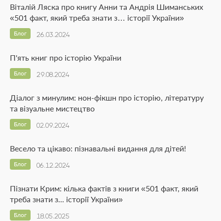
Віталій Ляска про книгу Анни та Андрія Шиманських
«501 факт, який треба знати з… історії України»
Блог
26.03.2024
П'ять книг про історію України
Блог
29.08.2024
Діалог з минулим: нон-фікшн про історію, літературу
та візуальне мистецтво
Блог
02.09.2024
Весело та цікаво: пізнавальні видання для дітей!
Блог
06.12.2024
Пізнати Крим: кілька фактів з книги «501 факт, який
треба знати з... історії України»
Блог
18.05.2025