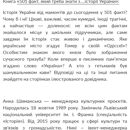
Книга
«501 факт, який треба знати з…історії України»:
Історія України від мамонтів до сьогодення у 501 факті?
Чому б і ні! Цікаві, важливі, часом кумедні, іноді трагічні,
а найчастіше — доленосні: не всім цим фактам
знайшлося місце у шкільних підручниках, але саме
завдяки їм історія стає живою і динамічною. Яке
українське місто згадує Гомер у своїй «Одіссеї»?
Особистим знаком якого князя було зображення
сучасного тризуба? Коли вперше в писемних пам’ятках
згадано слово «Україна»? А хто з гетьманів був
шанувальником кави? Відповіді на ці та інші питання
знайдете на сторінках ілюстрованого довідника.
Анна Шиманська — менеджерка культурних проєктів.
Народилась 18 жовтня 1989 року. Закінчила Львівський
національний університет ім. І. Франка (спеціальність
«Історія»). Від 2015 року працює у сфері культури та
зв'язків з громадськістю. Нині – івент-менеджерка