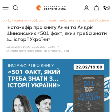
рія Шиманських «501 факт, який треба знати з... історії України»
Інста-ефір про книгу Анни та Андрія
Шиманських «501 факт, який треба знати
з... історії України»
22.02.2024 19:00-22.02.2024 19:59
•
Онлайн, інстаграм-сторінка Старого Лева