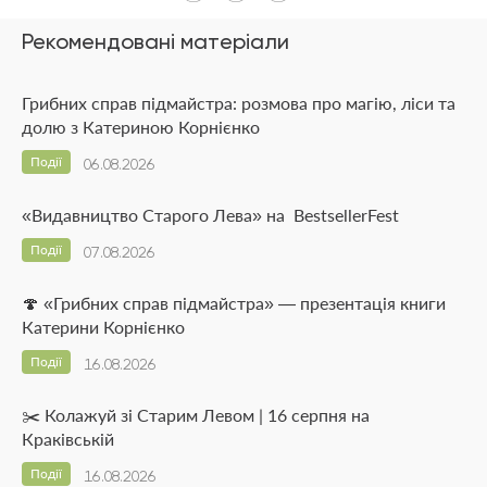
Рекомендовані матеріали
Грибних справ підмайстра: розмова про магію, ліси та
долю з Катериною Корнієнко
Події
06.08.2026
«Видавництво Старого Лева» на BestsellerFest
Події
07.08.2026
🍄 «Грибних справ підмайстра» — презентація книги
Катерини Корнієнко
Події
16.08.2026
✂️ Колажуй зі Старим Левом | 16 серпня на
Краківській
Події
16.08.2026