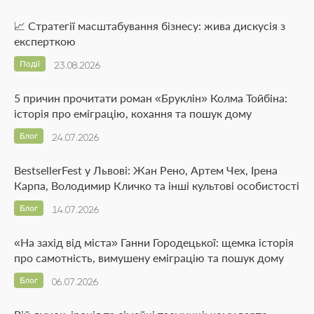
📈 Стратегії масштабування бізнесу: жива дискусія з
експерткою
Події
23.08.2026
5 причин прочитати роман «Бруклін» Колма Тойбіна:
історія про еміграцію, кохання та пошук дому
Блог
24.07.2026
BestsellerFest у Львові: Жан Рено, Артем Чех, Ірена
Карпа, Володимир Кличко та інші культові особистості
Блог
14.07.2026
«На захід від міста» Ганни Городецької: щемка історія
про самотність, вимушену еміграцію та пошук дому
Блог
06.07.2026