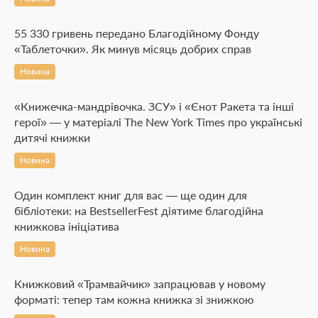
55 330 гривень передано Благодійному Фонду
«Таблеточки». Як минув місяць добрих справ
Новина
«Книжечка-мандрівочка. ЗСУ» і «Єнот Ракета та інші
герої» — у матеріалі The New York Times про українські
дитячі книжки
Новина
Один комплект книг для вас — ще один для
бібліотеки: на BestsellerFest діятиме благодійна
книжкова ініціатива
Новина
Книжковий «Трамвайчик» запрацював у новому
форматі: тепер там кожна книжка зі знижкою