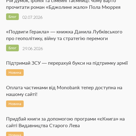
Рій думок, іронія та сімейні таємниці: чому варто
прочитати роман «Бджолине жало» Пола Мюррея
Блог
02.07.2026
«Подвиги Геракла» — книжка Данила Лубківського
про геополітику, війну та стратегію перемоги
Блог
29.06.2026
Підтримай ЗСУ — перерахуй букси на підтримку армії
Новина
Оплата частинами від Monobank тепер доступна на
нашому сайті!
Новина
Придбай книги за допомогою програми «єКнига» на
сайті Видавництва Старого Лева
Новина