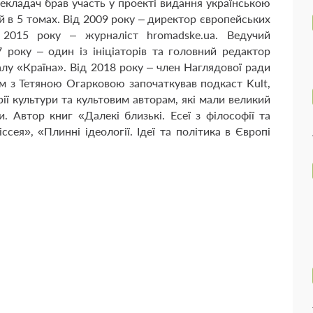
рекладач брав участь у проекті видання українською
 в 5 томах. Від 2009 року – директор європейських
д 2015 року – журналіст hromadske.ua. Ведучий
 року – один із ініціаторів та головний редактор
алу «Країна». Від 2018 року – член Наглядової ради
ом з Тетяною Огарковою започаткував подкаст Kult,
ії культури та культовим авторам, які мали великий
. Автор книг «Далекі близькі. Есеї з філософії та
ссея», «Плинні ідеології. Ідеї та політика в Європі