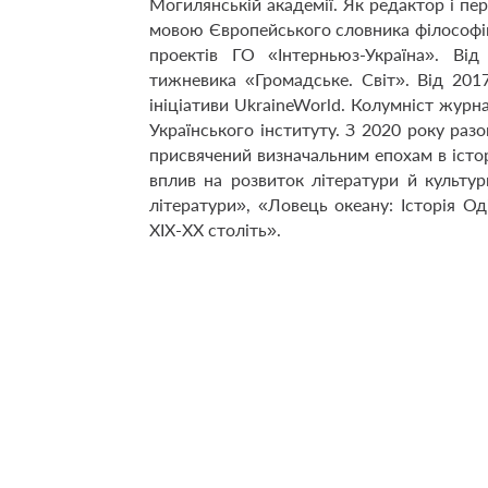
Могилянській академії. Як редактор і пе
мовою Європейського словника філософій
проектів ГО «Інтерньюз-Україна». Ві
тижневика «Громадське. Світ». Від 2017
ініціативи UkraineWorld. Колумніст журн
Українського інституту. З 2020 року раз
присвячений визначальним епохам в істор
вплив на розвиток літератури й культури
літератури», «Ловець океану: Історія Оді
ХІХ-ХХ століть».