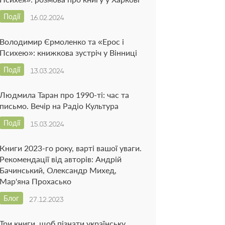
Події
16.02.2024
Володимир Єрмоленко та «Ерос і
Психею»: книжкова зустріч у Вінниці
Події
13.03.2024
Людмила Таран про 1990-ті: час та
письмо. Вечір на Радіо Культура
Події
15.03.2024
Книги 2023-го року, варті вашої уваги.
Рекомендації від авторів: Андрій
Бачинський, Олександр Михед,
Мар'яна Прохасько
Блог
27.12.2023
Три книги, щоб пізнати українську