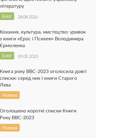
літературу
Блог
28.08.2024
Кохання, культура, мистецтво: уривок
з книги «Ерос і Психея» Володимира
Єрмоленка
Блог
09.05.2025
Книга року BBC-2023 оголосила довгі
списки: серед них і книги Старого
Лева
Новина
Оголошено короткі списки Книги
Року BBC-2023
Новина