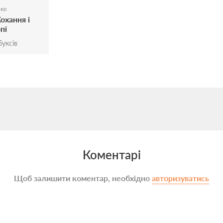
ко
Кохання і
пі
уксів
Коментарі
Щоб залишити коментар, необхідно
авторизуватись