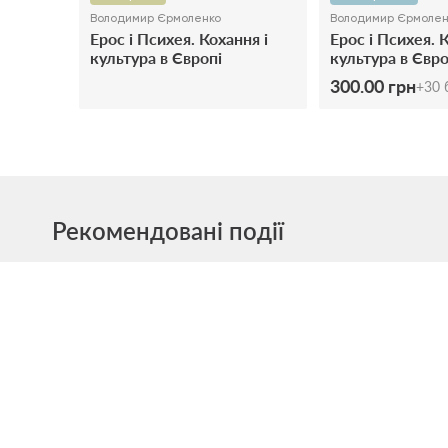
Володимир Єрмоленко
Володимир Єрмолен
Ерос і Психея. Кохання і
Ерос і Психея. 
культура в Європі
культура в Євро
300.00 грн
+
30
б
Рекомендовані події