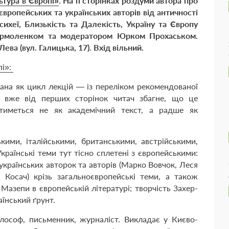
льтура в Європі»
. На її сторінках роздуми автора про
європейських та українських авторів від античності
ихеї, Близькість та Далекість, Україну та Європу
Єрмоленком та модератором Юрком Прохаськом.
Лева (вул. Галицька, 17). Вхід вільний.
пі»:
на як цикл лекцій — із переліком рекомендованої
е вже від перших сторінок читач збагне, що це
атиметься не як академічний текст, а радше як
кими, італійськими, британськими, австрійськими,
раїн­ські теми тут тісно сплетені з європейськими:
українських авторок та авторів (Марко Вовчок, Леся
 Косач) крізь загальноєвропейські теми, а також
Мазепи в європейській літературі; творчість Захер-
аїнський ґрунт.
лософ, письменник, журналіст. Викладає у Києво-