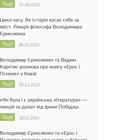
Події
15.08.2023
Цикл часу. Як історія кусає себе за
хвіст. Лекція філософа Володимира
Єрмоленка
Події
08.10.2023
Володимир Єрмоленко та Вадим
Карп'як: розмова про книгу «Ерос і
Психея» у Києві
Події
30.11.2023
«Як була і є українська література» —
лекція за донат від Ірини Побідаш
Події
18.01.2024
Володимир Єрмоленко та «Ерос і
Психея»: розмова про книгу у Харкові