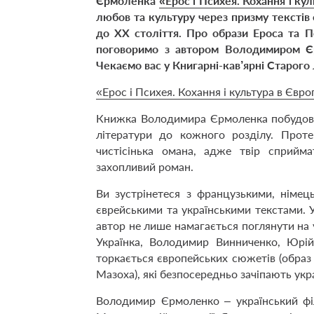
Єрмоленка
«Ерос і Психея. Кохання і ку
любов та культуру через призму текстів 
до ХХ століття. Про образи Ероса та Пс
поговоримо з автором Володимиром 
Чекаємо вас у Книгарні-кав
’
ярні Старого 
«Ерос і Психея. Кохання і культура в Євро
Книжка Володимира Єрмоленка побудова
літератури до кожного розділу. Прот
чистісінька омана, адже твір сприйм
захопливий роман.
Ви зустрінетеся з французькими, німець
єврейськими та українськими текстами. Ук
автор не лише намагається поглянути на 
Україн­ка, Володимир Винниченко, Юрій
торкається європейських сюжетів (образ 
Мазоха), які безпосередньо зачіпають укр
Володимир Єрмоленко – український фі