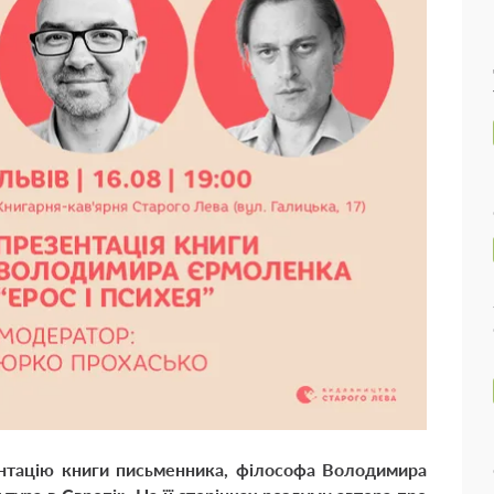
ентацію книги письменника, філософа Володимира