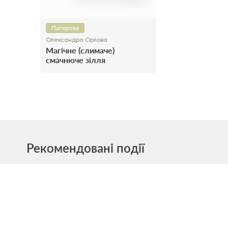
Паперова
Олександра Орлова
Магічне (слимаче)
смачнюче зілля
Рекомендовані події