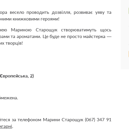
ора весело проводить дозвілля, розвиває уяву та
ірними книжковими героями!
ринею Мариною Старощук створюватимуть щось
урами та ароматами. Це буде не просто майстерка —
х творців!
 Європейська, 2)
обмежена.
йтеся за телефоном Марини Старощук (067) 347 91
игарні
.