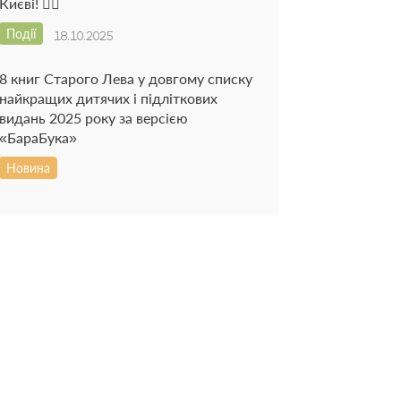
Києві! 🧙‍♀️
Події
18.10.2025
8 книг Старого Лева у довгому списку
найкращих дитячих і підліткових
видань 2025 року за версією
«БараБука»
Новина