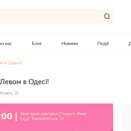
о нас
Блог
Новини
Події
Д
м в Одесі!
 Левом в Одесі!
ська, 2)