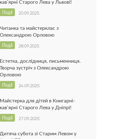
кав’ярні Старого Лева у Львові!
Події
20.09.2025
Читанка та майстерклас з
Олександрою Орловою
Події
28.09.2025
Естетка, дослідниця, письменниця.
Творча зустріч з Олександрою
Орловою
Події
24.09.2025
Майстерка для дітей в Книгарні-
кав’ярні Старого Лева у Дніпрі!
Події
27.09.2025
Дитяча субота зі Старим Левом у