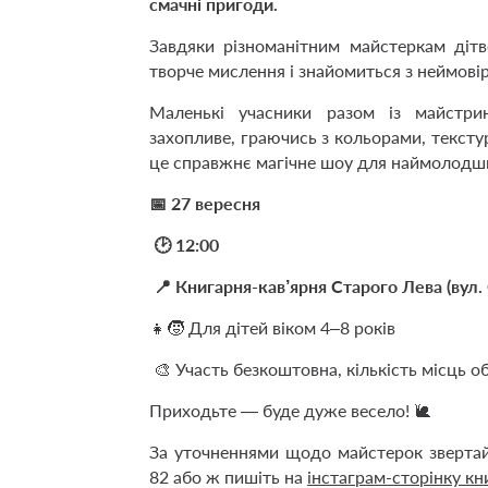
смачні пригоди.
Завдяки різноманітним майстеркам дітв
творче мислення і знайомиться з неймов
Маленькі учасники разом із майст
захопливе, граючись з кольорами, текст
це справжнє магічне шоу для наймолодши
📅 27 вересня
🕑 12:00
📍 Книгарня-кав’ярня Старого Лева (вул.
👧🧒 Для дітей віком 4–8 років
🎨 Участь безкоштовна, кількість місць 
Приходьте — буде дуже весело! 🐌
За уточненнями щодо майстерок зверта
82 або ж пишіть на
інстаграм-сторінку кн