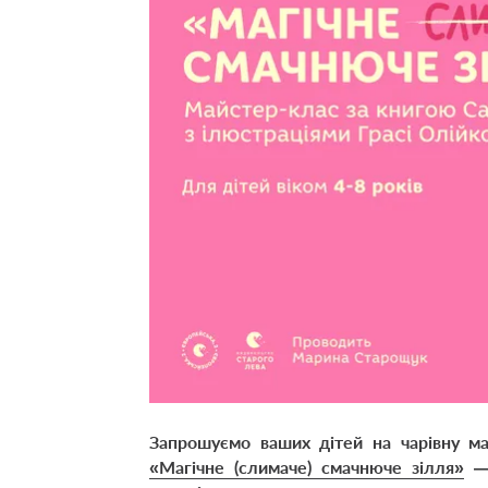
Запрошуємо ваших дітей на чарівну м
«Магічне (слимаче) смачнюче зілля»
— 