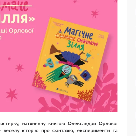
айстерку, натхненну книгою Олександри Орлової
веселу історію про фантазію, експерименти та