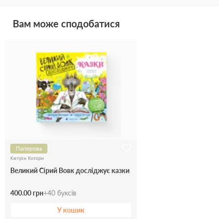
Вам може сподобатися
Паперова
Кетрін Которн
Великий Сірий Вовк досліджує казки
400.00 грн
+
40
буксів
У кошик