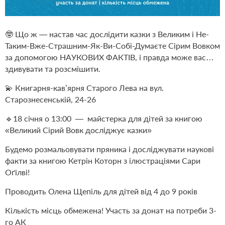
🤓 Що ж — настав час дослідити казки з Великим і Не-
Таким-Вже-Страшним-Як-Ви-Собі-Думаєте Сірим Вовком
за допомогою НАУКОВИХ ФАКТІВ, і правда може вас…
здивувати та розсмішити.
💫 Книгарня-кав’ярня Старого Лева на вул.
Старознесенській, 24-26
🔹18 січня о 13:00 — майстерка для дітей за книгою
«Великий Сірий Вовк досліджує казки»
Будемо розмальовувати пряника і досліджувати наукові
факти за книгою Кетрін Которн з ілюстраціями Сари
Оґілві!
Проводить Олена Щепіль для дітей від 4 до 9 років
Кількість місць обмежена! Участь за донат на потреби 3-
го АК