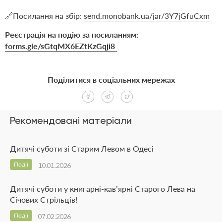
🔗Посилання на збір:
send.monobank.ua/jar/3Y7jGfuCxm
Реєстрація на подію за посиланням:
forms.gle/sGtqMX6EZtKzGqji8
Поділитися в соціальних мережах
Рекомендовані матеріали
Дитячі суботи зі Старим Левом в Одесі
Події
10.01.2026
Дитячі суботи у книгарні-кав’ярні Старого Лева на
Січових Стрільців!
Події
07.02.2026