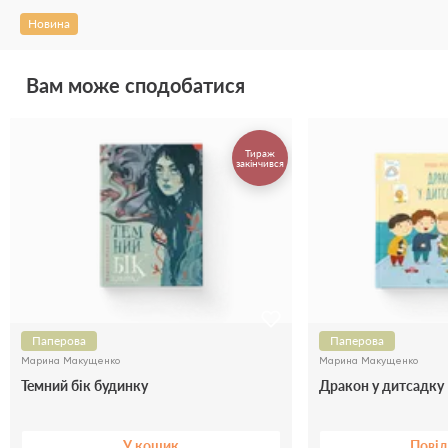
Новина
Вам може сподобатися
Тираж
закінчився
Паперова
Паперова
Марина Макущенко
Марина Макущенко
Темний бік будинку
Дракон у дитсадку
У кошик
Пові