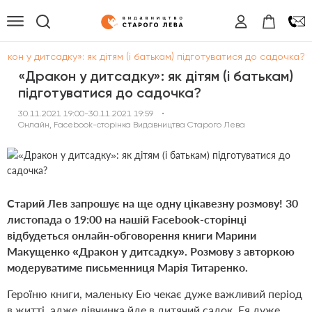
акон у дитсадку»: як дітям (і батькам) підготуватися до садочка?
«Дракон у дитсадку»: як дітям (і батькам)
підготуватися до садочка?
30.11.2021 19:00-30.11.2021 19:59
•
Онлайн, Facebook-сторінка Видавництва Старого Лева
Старий Лев запрошує на ще одну цікавезну розмову! 30
листопада о 19:00 на нашій Facebook-сторінці
відбудеться онлайн-обговорення книги Марини
Макущенко «Дракон у дитсадку». Розмову з авторкою
модеруватиме письменниця Марія Титаренко.
Героїню книги, маленьку Ею чекає дуже важливий період
в житті, адже дівчинка йде в дитячий садок. Ея дуже