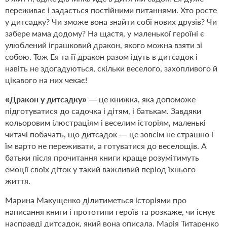
переживає і задається постійними питаннями. Хто росте
у дитсадку? Чи зможе вона знайти собі нових друзів? Чи
забере мама додому? На щастя, у маленької героїні є
улюблений іграшковий дракон, якого можна взяти зі
собою. Тож Ея та її дракон разом ідуть в дитсадок і
навіть не здогадуються, скільки веселого, захопливого й
цікавого на них чекає!
«Дракон у дитсадку»
— це книжка, яка допоможе
підготуватися до садочка і дітям, і батькам. Завдяки
кольоровим ілюстраціям і веселим історіям, маленькі
читачі побачать, що дитсадок — це зовсім не страшно і
їм варто не переживати, а готуватися до веселощів. А
батьки після прочитання книги краще розумітимуть
емоції своїх діток у такий важливий період їхнього
життя.
Марина Макущенко ділитиметься історіями про
написання книги і прототипи героїв та розкаже, чи існує
насправді дитсадок, який вона описала. Марія Титаренко