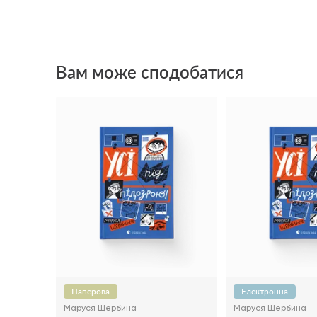
Вам може сподобатися
Паперова
Електронна
Маруся Щербина
Маруся Щербина