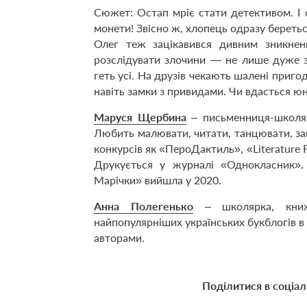
Сюжет:
Остап мріє стати детективом. І 
монети! Звісно ж, хлопець одразу беретьс
Олег теж зацікавився дивним зникненн
розслідувати злочини — не лише дуже з
геть усі. На друзів чекають шалені пригод
навіть замки з привидами. Чи вдасться ю
Маруся Щербина
– письменниця-школяр
Любить малювати, читати, танцювати, зай
конкурсів як «ПероДактиль», «Literature 
Друкується у журналі «Однокласник».
Марічки» вийшла у 2020.
Анна Полегенько
– школярка, кни
найпопулярніших українських букблогів в
авторами.
Поділитися в соціа