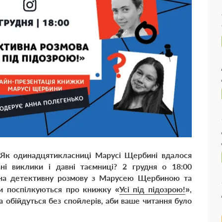
 Як
одинадцятикласниці
Марусі Щербині вдалося
ні виклики і давні таємниці
? 2 грудня о 18:00
 на детективну розмову з Марусею Щербиною та
и поспілкуються про книжку «
Усі під підозрою!
»
,
а обійдуться без спойлерів, аби ваше читання було