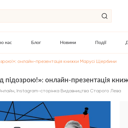
о нас
Блог
Новини
Події
Д
дозрою!»: онлайн-презентація книжки Марусі Щербини
ід підозрою!»: онлайн-презентація кн
нлайн, Instagram-сторінка Видавництва Старого Лева