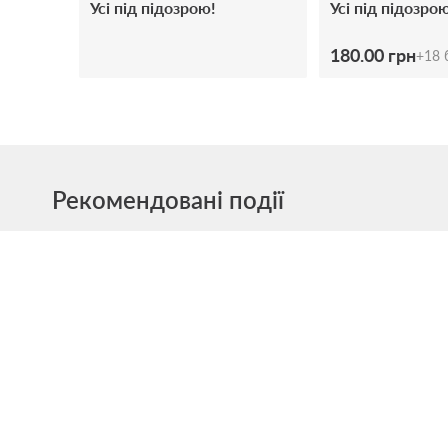
Усі під підозрою!
Усі під підозро
180.00 грн
+
18
б
Рекомендовані події