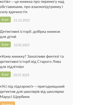
котів» – це книжка про перемогу над
обставинами, про взаємопідтримку і
силу вдячності»
Блог
21.12.2022
Детективні історії: добірка книжок
для дітей
Блог
15.05.2023
«Кому книжку? Захопливе фентезі та
детективні історії від Старого Лева
для підлітків»
Блог
03.07.2023
«Усі під підозрою!» – пригодницький
детектив для школярів від школярки
Марусі Щербини
Новина