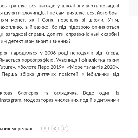
ось трапляєть­ся нагода: у школі зникають козацькі
я шукати злочинців. І не сам: виявляється, його брат
ям монет, як і Соня, новенька зі школи. Утім,
ахопливо, а й важко, бо під підозрою опиняються
и: загадкові справи, допити, справжнісінькі скарби і
ним детективам знайти винних?
ка, народилася у 2006 році неподалік від Києва.
мається хореографією. Учасниця і фіналістка таких
Future», «Золоте Перо 2019», «Море талантів 2020».
 Перша збірка дитячих повістей «Небилички від
жкова блогерка та оглядачка. Веде один із
 Instagram, модераторка численних подій з дитячими
льних мережах