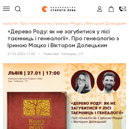
генеалогії». Про генеалогію з Іриною Мацко і Віктором Долецьким
«Дерево Роду: як не загубитися у лісі
таємниць і генеалогії». Про генеалогію з
Іриною Мацко і Віктором Долецьким
27.01.2024 17:00
•
Львів (вул. Галицька, 17)