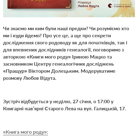
Чи знаємо ми ким були наші предки? Чи розуміємо хто
ми і куди йдемо? Про усе це, а ще про секрети
дослідження свого родоводу як для початківців, так і
для впевнених дослідників генеалогії, поговоримо з
авторкою «Книги мого роду» Іриною Мацко та
засновником Центру генеалогічних досліджень
«Пращур» Віктором Долецьким. Модеруватиме
розмову Любов Відута.
Зустріч відбудеться у неділю, 27 січня, о 17:00 у
Книгарні-кав’ярні Старого Лева на вул. Галицькій, 17.
«Книга мого роду»: