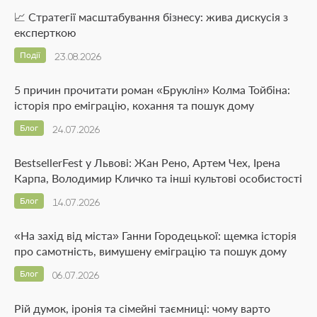
📈 Стратегії масштабування бізнесу: жива дискусія з
експерткою
Події
23.08.2026
5 причин прочитати роман «Бруклін» Колма Тойбіна:
історія про еміграцію, кохання та пошук дому
Блог
24.07.2026
BestsellerFest у Львові: Жан Рено, Артем Чех, Ірена
Карпа, Володимир Кличко та інші культові особистості
Блог
14.07.2026
«На захід від міста» Ганни Городецької: щемка історія
про самотність, вимушену еміграцію та пошук дому
Блог
06.07.2026
Рій думок, іронія та сімейні таємниці: чому варто