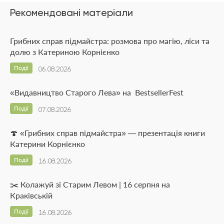
Рекомендовані матеріали
Грибних справ підмайстра: розмова про магію, ліси та
долю з Катериною Корнієнко
Події
06.08.2026
«Видавництво Старого Лева» на BestsellerFest
Події
07.08.2026
🍄 «Грибних справ підмайстра» — презентація книги
Катерини Корнієнко
Події
16.08.2026
✂️ Колажуй зі Старим Левом | 16 серпня на
Краківській
Події
16.08.2026