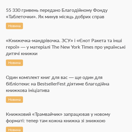
55 330 гривень передано Благодійному Фонду
«Таблеточки». Як минув місяць добрих справ
Новина
«Книжечка-мандрівочка. ЗСУ» і «Єнот Ракета та інші
герої» — у матеріалі The New York Times про українські
дитячі книжки
Новина
Один комплект книг для вас — ще один для
бібліотеки: на BestsellerFest діятиме благодійна
книжкова ініціатива
Новина
Книжковий «Трамвайчик» запрацював у новому
форматі: тепер там кожна книжка зі знижкою
Новина