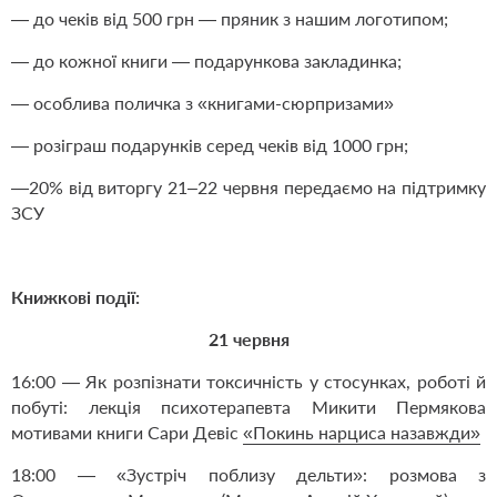
— до чеків від 500 грн — пряник з нашим логотипом;
— до кожної книги — подарункова закладинка;
— особлива поличка з «книгами-сюрпризами»
— розіграш подарунків серед чеків від 1000 грн;
—20% від виторгу 21–22 червня передаємо на підтримку
ЗСУ
Книжкові події:
21 червня
16:00 — Як розпізнати токсичність у стосунках, роботі й
побуті: лекція психотерапевта Микити Пермякова
мотивами книги Сари Девіс
«Покинь нарциса назавжди»
18:00 — «Зустріч поблизу дельти»: розмова з