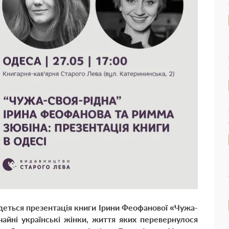
будеться презентація книги Ірини Феофанової «Чужа-
ичайні українські жінки, життя яких перевернулося