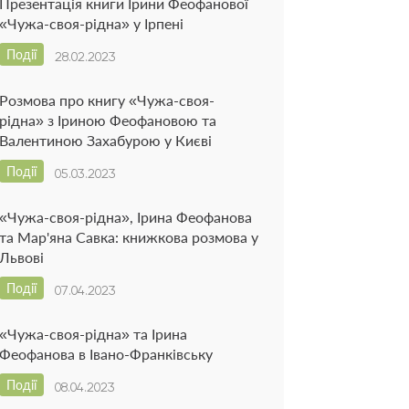
Презентація книги Ірини Феофанової
«Чужа-своя-рідна» у Ірпені
Події
28.02.2023
Розмова про книгу «Чужа-своя-
рідна» з Іриною Феофановою та
Валентиною Захабурою у Києві
Події
05.03.2023
«Чужа-своя-рідна», Ірина Феофанова
та Мар'яна Савка: книжкова розмова у
Львові
Події
07.04.2023
«Чужа-своя-рідна» та Ірина
Феофанова в Івано-Франківську
Події
08.04.2023