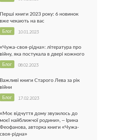
Перші книги 2023 року: 6 новинок
вже чекають на вас
Блог
10.01.2023
«Чужа-своя-рідна»: література про
війну, яка постукала в двері кожного
Блог
08.02.2023
Важливі книги Старого Лева за рік
війни
Блог
17.02.2023
«Моє відчуття дому звузилось до
моєї найближчої родини», – Ірина
Феофанова, авторка книги «Чужа-
своя-рідна»