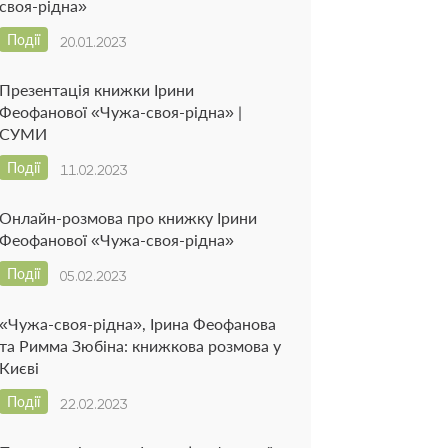
своя-рідна»
Події
20.01.2023
Презентація книжки Ірини
Феофанової «Чужа-своя-рідна» |
СУМИ
Події
11.02.2023
Онлайн-розмова про книжку Ірини
Феофанової «Чужа-своя-рідна»
Події
05.02.2023
«Чужа-своя-рідна», Ірина Феофанова
та Римма Зюбіна: книжкова розмова у
Києві
Події
22.02.2023