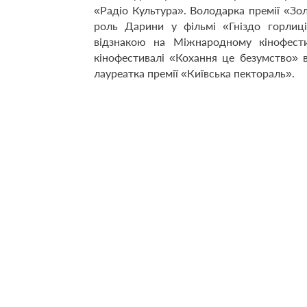
«Радіо Культура». Володарка премії «Зо
роль Дарини у фільмі «Гніздо горлиц
відзнакою на Міжнародному кінофест
кінофестивалі «Кохання це безумство» 
лауреатка премії «Київська пектораль».