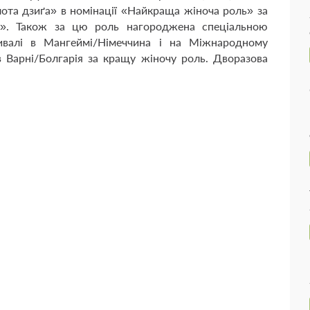
лота дзиґа» в номінації «Найкраща жіноча роль» за
і». Також за цю роль нагороджена спеціальною
ивалі в Мангеймі/Німеччина і на Міжнародному
в Варні/Болгарія за кращу жіночу роль. Дворазова