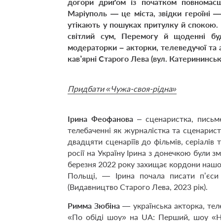
догори дриґом із початком повномасшт
Маріуполь — це міста, звідки героїні 
утікають у пошуках притулку й спокою. 
світлий сум, Перемогу й щоденні б
модераторки – акторки, телеведучої та 
кав
’
ярні Старого Лева (вул. Катерининська
Придбати «Чужа-своя-рідна»
Ірина Феофанова
– сценаристка, письм
телебаченні як журналістка та сценарист
двадцяти сценаріїв до фільмів, серіалів
росії на Україну Ірина з донечкою були зм
березня 2022 року захищає кордони нашої д
Польщі, — Ірина почала писати п’єси
(Видавництво Старого Лева, 2023 рік).
Римма Зюбіна
— українська акторка, тел
«По обіді шоу» на UA: Перший, шоу «Н