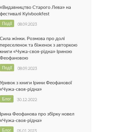
«Видавництво Старого Лева» на
фестивалі Kyivbookfest
Події
08.09.2023
Сила жінки. Розмова про долі
переселенок та біженок з авторкою
книги «Чужа-своя-рідна» Іриною
Феофановою
Події
08.09.2023
Уривок з книги Ірини Феофанової
«Чужа-своя-рідна»
Блог
30.12.2022
Ірина Феофанова про збірку новел
«Чужа-своя-рідна»
Блог
05.01.2023