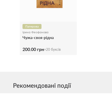
Паперова
Ірина Феофанова
Чужа-своя-рідна
200.00 грн
+
20
буксів
Рекомендовані події