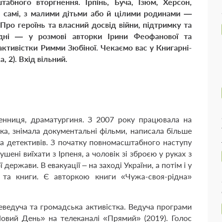
абного вторгнення. Ірпінь, Буча, Ізюм, Херсон,
— самі, з малими дітьми або й цілими родинами —
Про героїнь та власний досвід війни, підтримку та
удні
—
у розмові авторки Ірини Феофанової та
активістки Римми Зюбіної. Чекаємо вас у Книгарні-
, 2). Вхід вільний.
енниця, драматургиня. З 2007 року працювала на
ка, знімала документальні фільми, написала більше
 та детективів. З початку повномасштабного наступу
ушені виїхати з Ірпеня, а чоловік зі зброєю у руках з
ержави. В евакуації – на заході України, а потім і у
 та книги. Є авторкою книги «Чужа-своя-рідна»
еведуча та громадська активістка. Ведуча програми
овий День» на телеканалі «Прямий» (2019). Голос